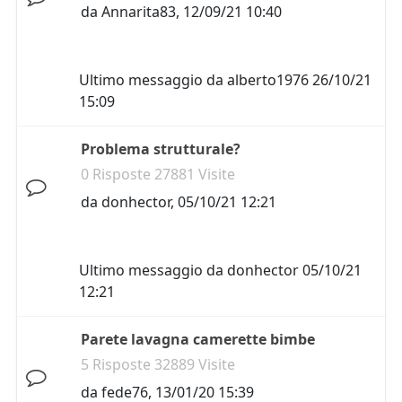
da
Annarita83
,
12/09/21 10:40
Ultimo messaggio da
alberto1976
26/10/21
15:09
Problema strutturale?
0 Risposte 27881 Visite
da
donhector
,
05/10/21 12:21
Ultimo messaggio da
donhector
05/10/21
12:21
Parete lavagna camerette bimbe
5 Risposte 32889 Visite
da
fede76
,
13/01/20 15:39