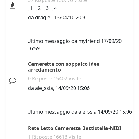
57 Risposte 136770 Visite
1
2
3
4
da
draglei
,
13/04/10 20:31
Ultimo messaggio da
myfriend
17/09/20
16:59
Cameretta con soppalco idee
arredamento
0 Risposte 15402 Visite
da
ale_ssia
,
14/09/20 15:06
Ultimo messaggio da
ale_ssia
14/09/20 15:06
Rete Letto Cameretta Battistella-NIDI
1 Risposte 16618 Visite