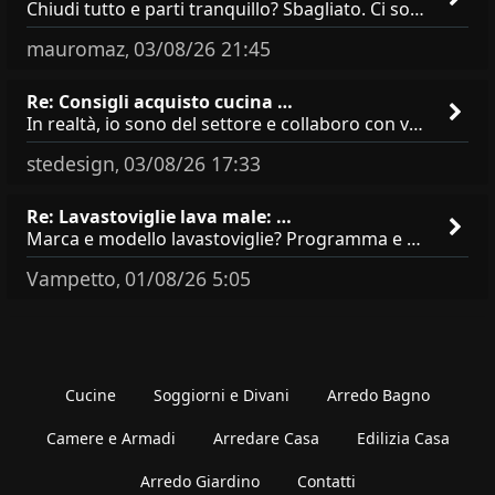
Chiudi tutto e parti tranquillo? Sbagliato. Ci sono 3 comportamenti che dicono ai ladri &quot;sono via per due settimane
mauromaz
03/08/26 21:45
,
Re: Consigli acquisto cucina …
In realtà, io sono del settore e collaboro con vari negozi, ti possono dire che sono tutti brand abbastanza simili come
stedesign
03/08/26 17:33
,
Re: Lavastoviglie lava male: …
Marca e modello lavastoviglie? Programma e Deterisvo utilizzato ? Decalcificatore è regolato in in base alla durezza
Vampetto
01/08/26 5:05
,
Cucine
Soggiorni e Divani
Arredo Bagno
Camere e Armadi
Arredare Casa
Edilizia Casa
Arredo Giardino
Contatti