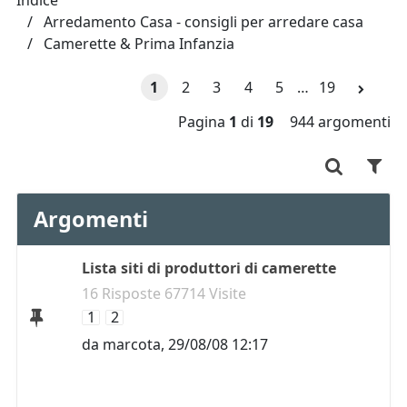
Indice
Arredamento Casa - consigli per arredare casa
Camerette & Prima Infanzia
1
2
3
4
5
…
19
Pagina
1
di
19
944 argomenti
Argomenti
Lista siti di produttori di camerette
16 Risposte 67714 Visite
1
2
da
marcota
,
29/08/08 12:17