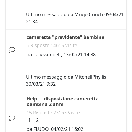
Ultimo messaggio da
MugelCrinch
09/04/21
21:34
cameretta "previdente" bambina
6 Risposte 14615 Visite
da
lucy van pelt
,
13/02/21 14:38
Ultimo messaggio da
MitchellPhyllis
30/03/21 9:32
Help ... disposizione cameretta
bambina 2 anni
15 Risposte 23163 Visite
1
2
da
FLUDO
,
04/02/21 16:02