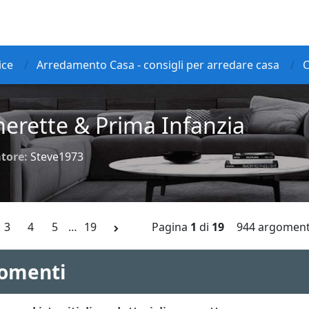
ice
Arredamento Casa - consigli per arredare casa
C
erette & Prima Infanzia
tore:
Steve1973
3
4
5
…
19
Pagina
1
di
19
944 argoment
omenti