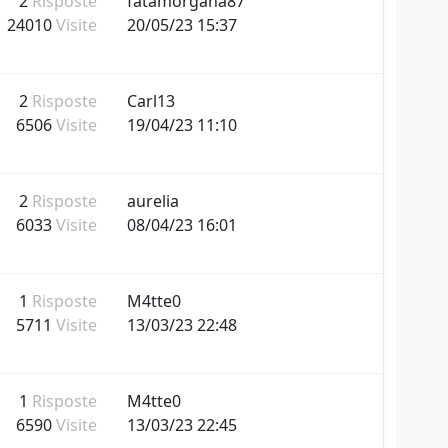
2
Risposte
fatamorgana87
24010
Visite
20/05/23 15:37
2
Risposte
Carl13
6506
Visite
19/04/23 11:10
2
Risposte
aurelia
6033
Visite
08/04/23 16:01
1
Risposte
M4tte0
5711
Visite
13/03/23 22:48
1
Risposte
M4tte0
6590
Visite
13/03/23 22:45