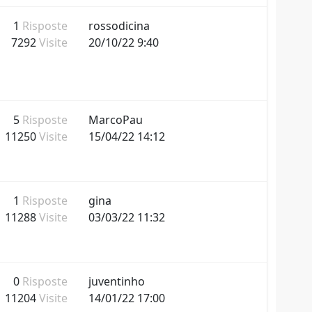
1
Risposte
rossodicina
7292
Visite
20/10/22 9:40
5
Risposte
MarcoPau
11250
Visite
15/04/22 14:12
1
Risposte
gina
11288
Visite
03/03/22 11:32
0
Risposte
juventinho
11204
Visite
14/01/22 17:00