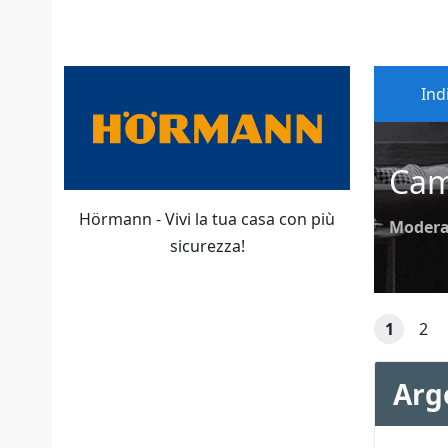
Ind
Cam
Hörmann - Vivi la tua casa con più
Modera
sicurezza!
1
2
Arg