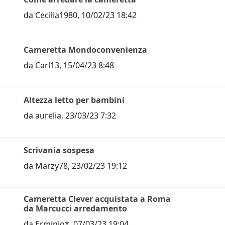
da
Cecilia1980
,
10/02/23 18:42
Cameretta Mondoconvenienza
da
Carl13
,
15/04/23 8:48
Altezza letto per bambini
da
aurelia
,
23/03/23 7:32
Scrivania sospesa
da
Marzy78
,
23/02/23 19:12
Cameretta Clever acquistata a Roma
da Marcucci arredamento
da
Erminio*
,
07/03/23 19:04