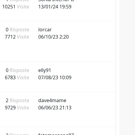
10251
Visite
13/01/24 19:59
0
Risposte
lorcar
7712
Visite
06/10/23 2:20
0
Risposte
elly91
6783
Visite
07/08/23 10:09
2
Risposte
dave4mame
9729
Visite
06/06/23 21:13