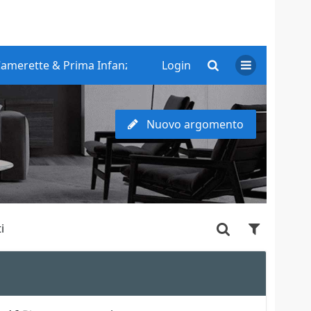
amerette & Prima Infanzia
Login
Nuovo argomento
i