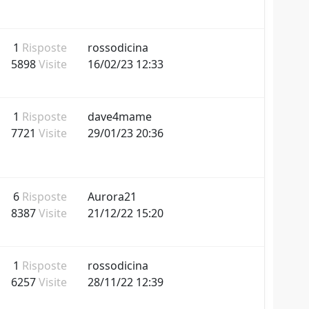
1
Risposte
rossodicina
5898
Visite
16/02/23 12:33
1
Risposte
dave4mame
7721
Visite
29/01/23 20:36
6
Risposte
Aurora21
8387
Visite
21/12/22 15:20
1
Risposte
rossodicina
6257
Visite
28/11/22 12:39