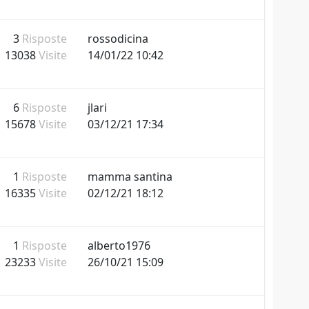
3
Risposte
rossodicina
13038
Visite
14/01/22 10:42
6
Risposte
jlari
15678
Visite
03/12/21 17:34
1
Risposte
mamma santina
16335
Visite
02/12/21 18:12
1
Risposte
alberto1976
23233
Visite
26/10/21 15:09