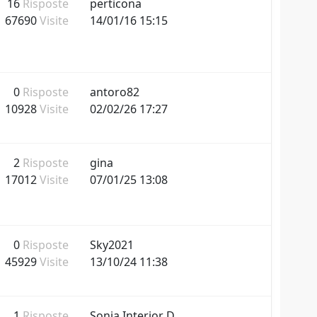
16
Risposte
perticona
67690
Visite
14/01/16 15:15
0
Risposte
antoro82
10928
Visite
02/02/26 17:27
2
Risposte
gina
17012
Visite
07/01/25 13:08
0
Risposte
Sky2021
45929
Visite
13/10/24 11:38
1
Risposte
Sonia Interior D