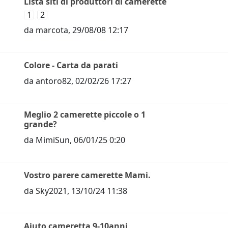
Lista siti di produttori di camerette
1
2
da
marcota
,
29/08/08 12:17
Colore - Carta da parati
da
antoro82
,
02/02/26 17:27
Meglio 2 camerette piccole o 1
grande?
da
MimiSun
,
06/01/25 0:20
Vostro parere camerette Mami.
da
Sky2021
,
13/10/24 11:38
Aiuto cameretta 9-10anni