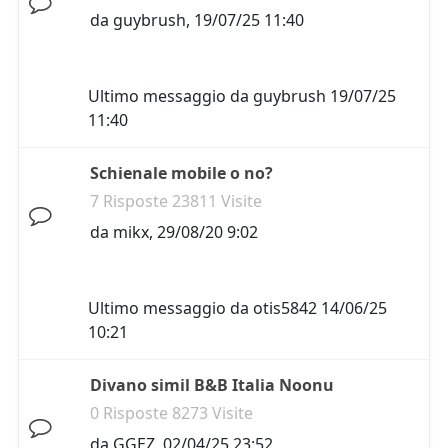
da
guybrush
,
19/07/25 11:40
Ultimo messaggio da
guybrush
19/07/25
11:40
Schienale mobile o no?
7 Risposte 23811 Visite
da
mikx
,
29/08/20 9:02
Ultimo messaggio da
otis5842
14/06/25
10:21
Divano simil B&B Italia Noonu
0 Risposte 8273 Visite
da
GGEZ
,
02/04/25 23:52