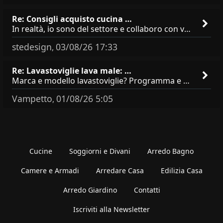
Re: Consigli acquisto cucina …
In realtà, io sono del settore e collaboro con vari negozi, ti possono dire che sono tutti brand abbastanza simili come
stedesign
03/08/26 17:33
,
Re: Lavastoviglie lava male: …
Marca e modello lavastoviglie? Programma e Deterisvo utilizzato ? Decalcificatore è regolato in in base alla durezza
Vampetto
01/08/26 5:05
,
Cucine
Soggiorni e Divani
Arredo Bagno
Camere e Armadi
Arredare Casa
Edilizia Casa
Arredo Giardino
Contatti
Iscriviti alla Newsletter