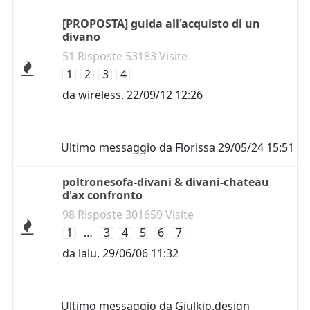
[PROPOSTA] guida all'acquisto di un
divano
51 Risposte 53183 Visite
1
2
3
4
da
wireless
,
22/09/12 12:26
Ultimo messaggio da
Florissa
29/05/24 15:51
poltronesofa-divani & divani-chateau
d'ax confronto
98 Risposte 301659 Visite
1
…
3
4
5
6
7
da
lalu
,
29/06/06 11:32
Ultimo messaggio da
Giulkio.design