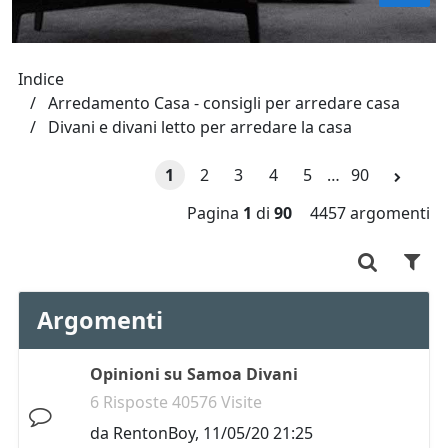
Indice
Arredamento Casa - consigli per arredare casa
Divani e divani letto per arredare la casa
1
2
3
4
5
…
90
Pagina
1
di
90
4457 argomenti
Argomenti
Opinioni su Samoa Divani
6 Risposte 40576 Visite
da
RentonBoy
,
11/05/20 21:25