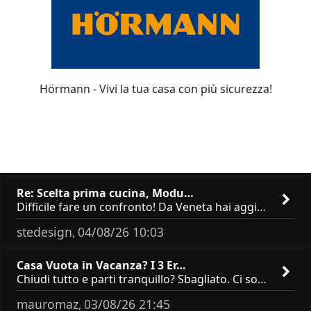
Hörmann - Vivi la tua casa con più sicurezza!
Re: Scelta prima cucina, Modu…
Difficile fare un confronto! Da Veneta hai aggiunto i pensili a tutta altezza e una colonna dispensa da 30, che da soli
stedesign
04/08/26 10:03
,
Casa Vuota in Vacanza? I 3 Er…
Chiudi tutto e parti tranquillo? Sbagliato. Ci sono 3 comportamenti che dicono ai ladri &quot;sono via per due settimane
mauromaz
03/08/26 21:45
,