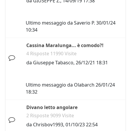
da
GIUSEPPE Z.
,
14/09/19 17:38
Ultimo messaggio da
Saverio P.
30/01/24
10:34
Cassina Maralunga... è comodo?!
4 Risposte 11990 Visite
da
Giuseppe Tabasco
,
26/12/21 18:31
Ultimo messaggio da
Olabarch
26/01/24
18:32
Divano letto angolare
2 Risposte 9099 Visite
da
Chrisbov1993
,
01/10/23 22:54