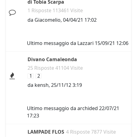
di Tobia Scarpa
1 Risposte 113461 Visite
da
Giacomelio
,
04/04/21 17:02
Ultimo messaggio da
Lazzari
15/09/21 12:06
Divano Camaleonda
25 Risposte 41104 Visite
1
2
da
kensh
,
25/11/12 3:19
Ultimo messaggio da
archided
22/07/21
17:23
LAMPADE FLOS
4 Risposte 7877 Visite