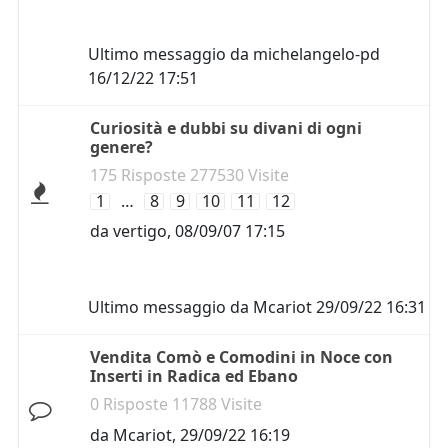
Ultimo messaggio da
michelangelo-pd
16/12/22 17:51
Curiosità e dubbi su divani di ogni
genere?
175 Risposte 277530 Visite
1
…
8
9
10
11
12
da
vertigo
,
08/09/07 17:15
Ultimo messaggio da
Mcariot
29/09/22 16:31
Vendita Comò e Comodini in Noce con
Inserti in Radica ed Ebano
0 Risposte 11788 Visite
da
Mcariot
,
29/09/22 16:19