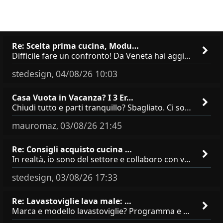
Re: Scelta prima cucina, Modu…
Difficile fare un confronto! Da Veneta hai aggiunto i pensili a tutta altezza e una colonna dispensa da 30, che da soli
stedesign
04/08/26 10:03
,
Casa Vuota in Vacanza? I 3 Er…
Chiudi tutto e parti tranquillo? Sbagliato. Ci sono 3 comportamenti che dicono ai ladri &quot;sono via per due settimane
mauromaz
03/08/26 21:45
,
Re: Consigli acquisto cucina …
In realtà, io sono del settore e collaboro con vari negozi, ti possono dire che sono tutti brand abbastanza simili come
stedesign
03/08/26 17:33
,
Re: Lavastoviglie lava male: …
Marca e modello lavastoviglie? Programma e Deterisvo utilizzato ? Decalcificatore è regolato in in base alla durezza