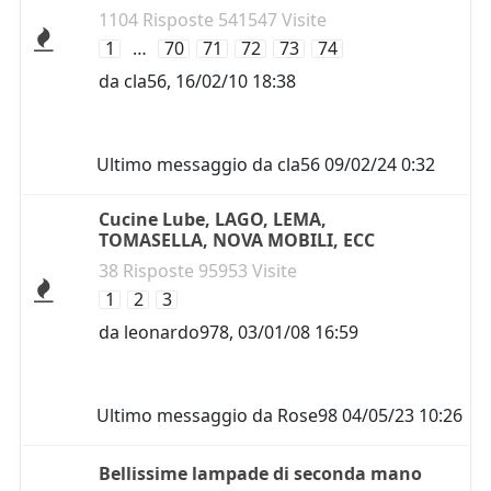
1104 Risposte 541547 Visite
1
…
70
71
72
73
74
da
cla56
,
16/02/10 18:38
Ultimo messaggio da
cla56
09/02/24 0:32
Cucine Lube, LAGO, LEMA,
TOMASELLA, NOVA MOBILI, ECC
38 Risposte 95953 Visite
1
2
3
da
leonardo978
,
03/01/08 16:59
Ultimo messaggio da
Rose98
04/05/23 10:26
Bellissime lampade di seconda mano