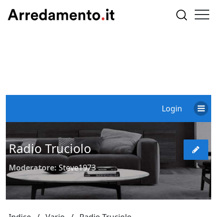
Login
Radio Truciolo
Moderatore:
Steve1973