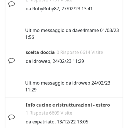
da
RobyRoby87
,
27/02/23 13:41
Ultimo messaggio da
dave4mame
01/03/23
1:56
scelta doccia
0 Risposte 6614 Visite
da
idroweb
,
24/02/23 11:29
Ultimo messaggio da
idroweb
24/02/23
11:29
Info cucine e ristrutturazioni - estero
1 Risposte 6609 Visite
da
expatriato
,
13/12/22 13:05