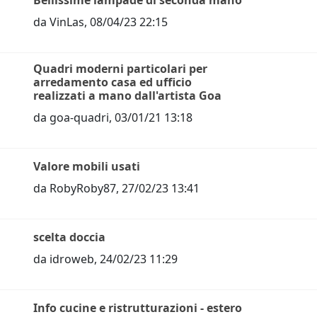
Bellissime lampade di seconda mano
da
VinLas
,
08/04/23 22:15
Quadri moderni particolari per
arredamento casa ed ufficio
realizzati a mano dall'artista Goa
da
goa-quadri
,
03/01/21 13:18
Valore mobili usati
da
RobyRoby87
,
27/02/23 13:41
scelta doccia
da
idroweb
,
24/02/23 11:29
Info cucine e ristrutturazioni - estero