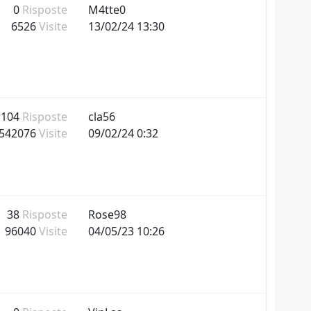
0
Risposte
M4tte0
6526
Visite
13/02/24 13:30
1104
Risposte
cla56
542076
Visite
09/02/24 0:32
38
Risposte
Rose98
96040
Visite
04/05/23 10:26