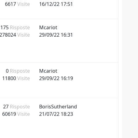
6617
Visite
16/12/22 17:51
175
Risposte
Mcariot
278024
Visite
29/09/22 16:31
0
Risposte
Mcariot
11800
Visite
29/09/22 16:19
27
Risposte
BorisSutherland
60619
Visite
21/07/22 18:23