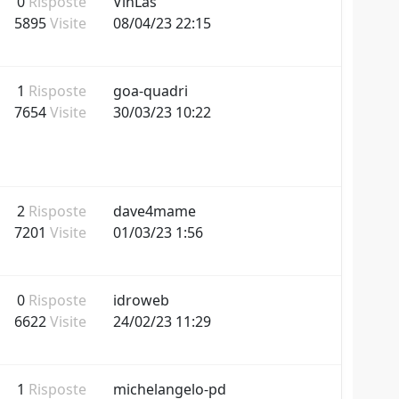
0
Risposte
VinLas
5895
Visite
08/04/23 22:15
1
Risposte
goa-quadri
7654
Visite
30/03/23 10:22
2
Risposte
dave4mame
7201
Visite
01/03/23 1:56
0
Risposte
idroweb
6622
Visite
24/02/23 11:29
1
Risposte
michelangelo-pd