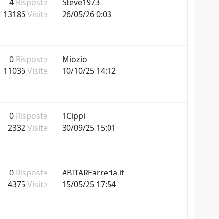
4
Risposte
Steve1973
13186
Visite
26/05/26 0:03
0
Risposte
Miozio
11036
Visite
10/10/25 14:12
0
Risposte
1Cippi
2332
Visite
30/09/25 15:01
0
Risposte
ABITAREarreda.it
4375
Visite
15/05/25 17:54