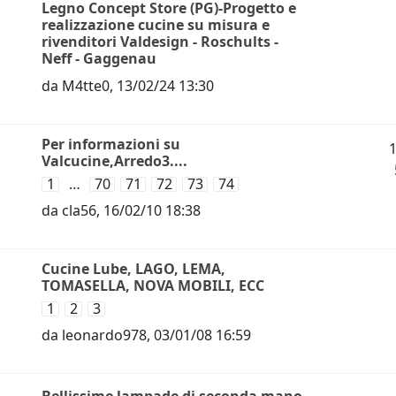
Legno Concept Store (PG)-Progetto e
realizzazione cucine su misura e
rivenditori Valdesign - Roschults -
Neff - Gaggenau
da
M4tte0
,
13/02/24 13:30
Per informazioni su
Valcucine,Arredo3....
1
…
70
71
72
73
74
da
cla56
,
16/02/10 18:38
Cucine Lube, LAGO, LEMA,
TOMASELLA, NOVA MOBILI, ECC
1
2
3
da
leonardo978
,
03/01/08 16:59