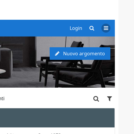
Login
Nuovo argomento
ti