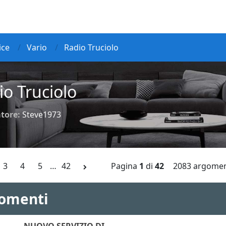
ice
Vario
Radio Truciolo
io Truciolo
tore:
Steve1973
3
4
5
…
42
Pagina
1
di
42
2083 argomen
omenti