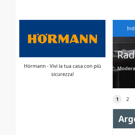
Ind
Rad
Hörmann - Vivi la tua casa con più
Modera
sicurezza!
1
2
Arg