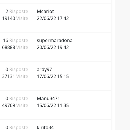
2
Risposte
Mcariot
19140
Visite
22/06/22 17:42
16
Risposte
supermaradona
68888
Visite
20/06/22 19:42
0
Risposte
ardy97
37131
Visite
17/06/22 15:15
0
Risposte
Manu3471
49769
Visite
15/06/22 11:35
0
Risposte
kirito34