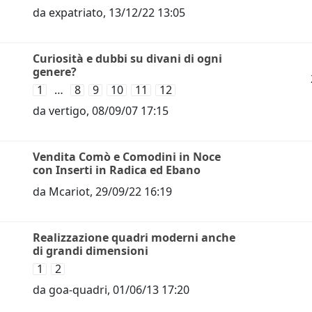
da
expatriato
,
13/12/22 13:05
Curiosità e dubbi su divani di ogni
genere?
1
…
8
9
10
11
12
da
vertigo
,
08/09/07 17:15
Vendita Comò e Comodini in Noce
con Inserti in Radica ed Ebano
da
Mcariot
,
29/09/22 16:19
Realizzazione quadri moderni anche
di grandi dimensioni
1
2
da
goa-quadri
,
01/06/13 17:20