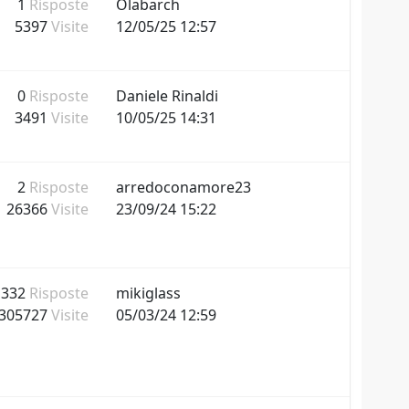
1
Risposte
Olabarch
5397
Visite
12/05/25 12:57
0
Risposte
Daniele Rinaldi
3491
Visite
10/05/25 14:31
2
Risposte
arredoconamore23
26366
Visite
23/09/24 15:22
332
Risposte
mikiglass
305727
Visite
05/03/24 12:59