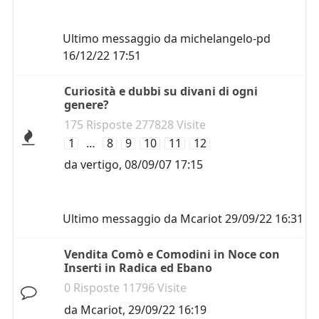
Ultimo messaggio da
michelangelo-pd
16/12/22 17:51
Curiosità e dubbi su divani di ogni
genere?
175 Risposte 277828 Visite
1
…
8
9
10
11
12
da
vertigo
,
08/09/07 17:15
Ultimo messaggio da
Mcariot
29/09/22 16:31
Vendita Comò e Comodini in Noce con
Inserti in Radica ed Ebano
0 Risposte 11796 Visite
da
Mcariot
,
29/09/22 16:19