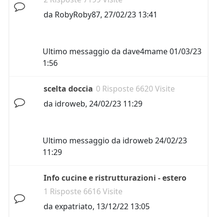
da
RobyRoby87
,
27/02/23 13:41
Ultimo messaggio da
dave4mame
01/03/23
1:56
scelta doccia
0 Risposte 6620 Visite
da
idroweb
,
24/02/23 11:29
Ultimo messaggio da
idroweb
24/02/23
11:29
Info cucine e ristrutturazioni - estero
1 Risposte 6616 Visite
da
expatriato
,
13/12/22 13:05