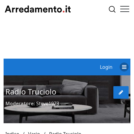
Login
Radio Truciolo
Moderatore:
Steve1973