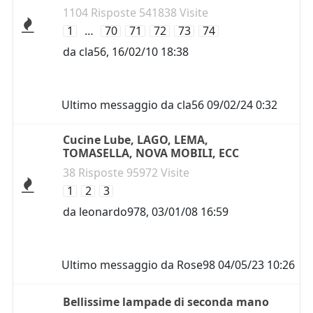
1104 Risposte 541838 Visite
1
…
70
71
72
73
74
da
cla56
,
16/02/10 18:38
Ultimo messaggio da
cla56
09/02/24 0:32
Cucine Lube, LAGO, LEMA,
TOMASELLA, NOVA MOBILI, ECC
38 Risposte 95972 Visite
1
2
3
da
leonardo978
,
03/01/08 16:59
Ultimo messaggio da
Rose98
04/05/23 10:26
Bellissime lampade di seconda mano