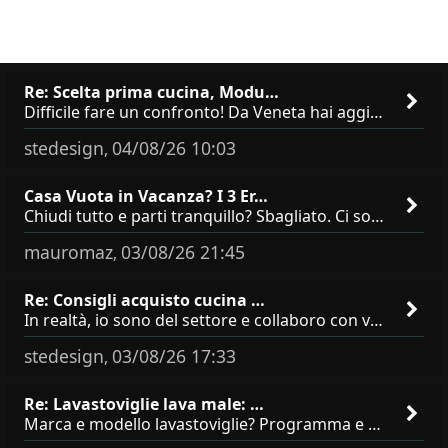
Re: Scelta prima cucina, Modu…
Difficile fare un confronto! Da Veneta hai aggiunto i pensili a tutta altezza e una colonna dispensa da 30, che da soli
stedesign
04/08/26 10:03
,
Casa Vuota in Vacanza? I 3 Er…
Chiudi tutto e parti tranquillo? Sbagliato. Ci sono 3 comportamenti che dicono ai ladri &quot;sono via per due settimane
mauromaz
03/08/26 21:45
,
Re: Consigli acquisto cucina …
In realtà, io sono del settore e collaboro con vari negozi, ti possono dire che sono tutti brand abbastanza simili come
stedesign
03/08/26 17:33
,
Re: Lavastoviglie lava male: …
Marca e modello lavastoviglie? Programma e Deterisvo utilizzato ? Decalcificatore è regolato in in base alla durezza