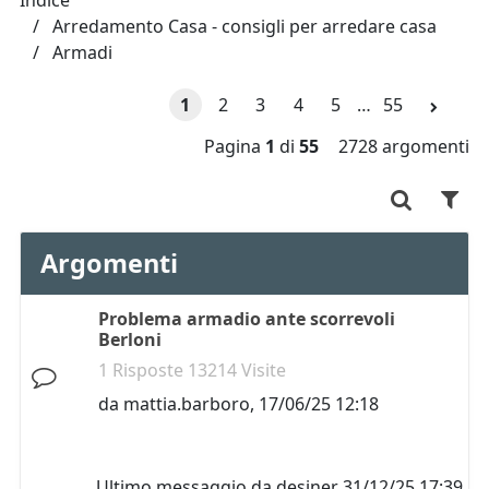
Indice
Arredamento Casa - consigli per arredare casa
Armadi
1
2
3
4
5
…
55
Pagina
1
di
55
2728 argomenti
Argomenti
Problema armadio ante scorrevoli
Berloni
1 Risposte 13214 Visite
da
mattia.barboro
,
17/06/25 12:18
Ultimo messaggio da
desiner
31/12/25 17:39