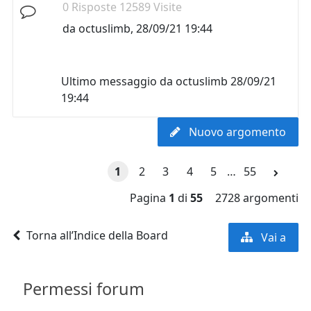
0 Risposte 12589 Visite
da
octuslimb
,
28/09/21 19:44
Ultimo messaggio da
octuslimb
28/09/21
19:44
Nuovo argomento
1
2
3
4
5
…
55
Pagina
1
di
55
2728 argomenti
Torna all’Indice della Board
Vai a
Permessi forum