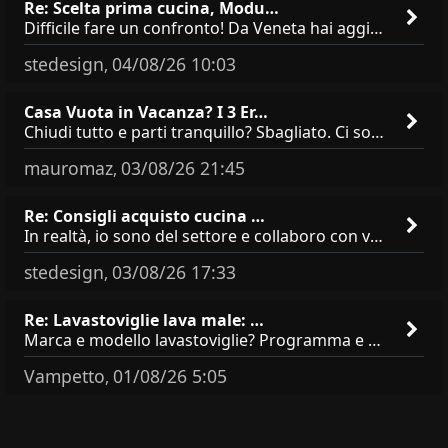
Re: Scelta prima cucina, Modu…
Difficile fare un confronto! Da Veneta hai aggiunto i pensili a tutta altezza e una colonna dispensa da 30, che da soli
stedesign
04/08/26 10:03
,
Casa Vuota in Vacanza? I 3 Er…
Chiudi tutto e parti tranquillo? Sbagliato. Ci sono 3 comportamenti che dicono ai ladri &quot;sono via per due settimane
mauromaz
03/08/26 21:45
,
Re: Consigli acquisto cucina …
In realtà, io sono del settore e collaboro con vari negozi, ti possono dire che sono tutti brand abbastanza simili come
stedesign
03/08/26 17:33
,
Re: Lavastoviglie lava male: …
Marca e modello lavastoviglie? Programma e Deterisvo utilizzato ? Decalcificatore è regolato in in base alla durezza
Vampetto
01/08/26 5:05
,