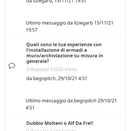
da
liziegarb
,
15/11/21 19:57
Ultimo messaggio da
liziegarb
15/11/21
19:57
Quali sono le tue esperienze con
l'installazione di armadi a
muro/archiviazione su misura in
generale?
0 Risposte 12032 Visite
da
begnpitch
,
29/10/21 4:51
Ultimo messaggio da
begnpitch
29/10/21
4:51
Dubbio Molteni o Alf Da Fre!!