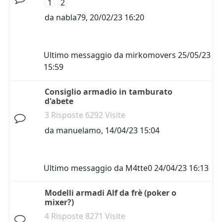
1
2
da
nabla79
,
20/02/23 16:20
Ultimo messaggio da
mirkomovers
25/05/23
15:59
Consiglio armadio in tamburato
d'abete
3 Risposte 6292 Visite
da
manuelamo
,
14/04/23 15:04
Ultimo messaggio da
M4tte0
24/04/23 16:13
Modelli armadi Alf da frè (poker o
mixer?)
4 Risposte 8271 Visite