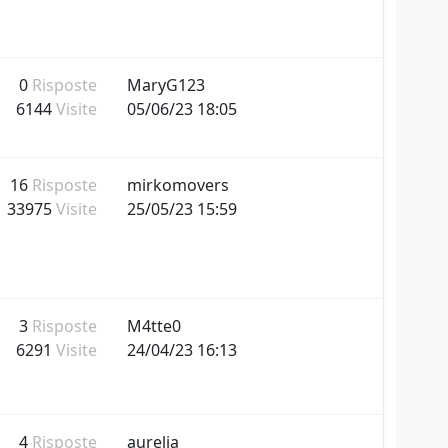
0
Risposte
MaryG123
6144
Visite
05/06/23 18:05
16
Risposte
mirkomovers
33975
Visite
25/05/23 15:59
3
Risposte
M4tte0
6291
Visite
24/04/23 16:13
4
Risposte
aurelia