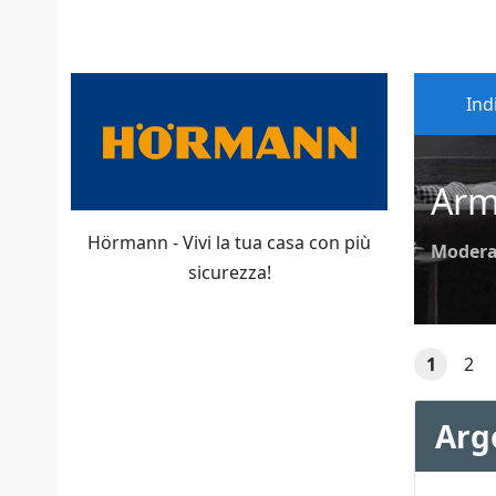
Ind
Arm
Hörmann - Vivi la tua casa con più
Modera
sicurezza!
1
2
Arg