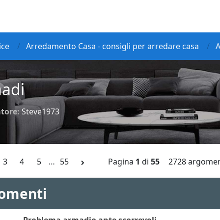
ice
Arredamento Casa - consigli per arredare casa
adi
tore:
Steve1973
3
4
5
…
55
Pagina
1
di
55
2728 argomen
omenti