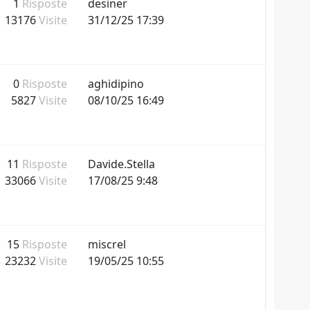
1
Risposte
desiner
13176
Visite
31/12/25 17:39
0
Risposte
aghidipino
5827
Visite
08/10/25 16:49
11
Risposte
Davide.Stella
33066
Visite
17/08/25 9:48
15
Risposte
miscrel
23232
Visite
19/05/25 10:55