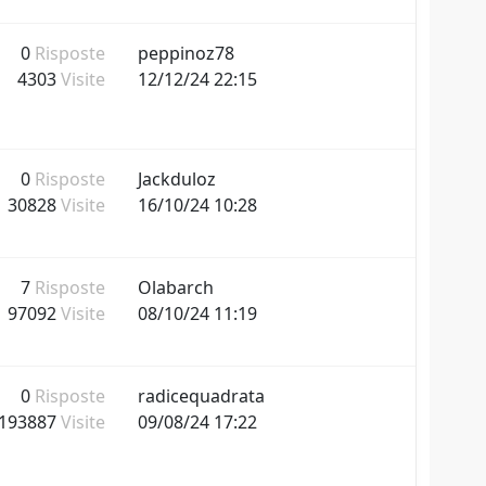
0
Risposte
peppinoz78
4303
Visite
12/12/24 22:15
0
Risposte
Jackduloz
30828
Visite
16/10/24 10:28
7
Risposte
Olabarch
97092
Visite
08/10/24 11:19
0
Risposte
radicequadrata
193887
Visite
09/08/24 17:22