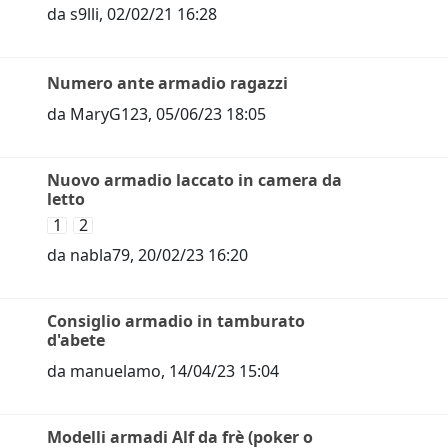
da
s9lli
,
02/02/21 16:28
Numero ante armadio ragazzi
da
MaryG123
,
05/06/23 18:05
Nuovo armadio laccato in camera da
letto
1
2
da
nabla79
,
20/02/23 16:20
Consiglio armadio in tamburato
d'abete
da
manuelamo
,
14/04/23 15:04
Modelli armadi Alf da frè (poker o