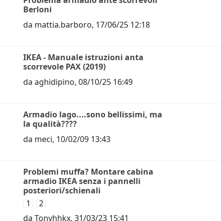
Problema armadio ante scorrevoli
Berloni
da
mattia.barboro
,
17/06/25 12:18
IKEA - Manuale istruzioni anta
scorrevole PAX (2019)
da
aghidipino
,
08/10/25 16:49
Armadio lago....sono bellissimi, ma
la qualità????
da
meci
,
10/02/09 13:43
Problemi muffa? Montare cabina
armadio IKEA senza i pannelli
posteriori/schienali
1
2
da
Tonyhhkx
,
31/03/23 15:41