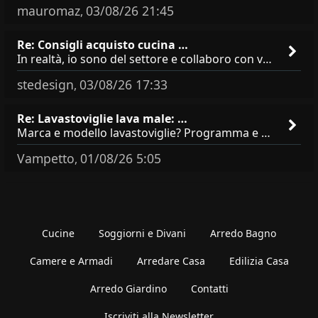
mauromaz
03/08/26 21:45
,
Re: Consigli acquisto cucina …
In realtà, io sono del settore e collaboro con vari negozi, ti possono dire che sono tutti brand abbastanza simili come
stedesign
03/08/26 17:33
,
Re: Lavastoviglie lava male: …
Marca e modello lavastoviglie? Programma e Deterisvo utilizzato ? Decalcificatore è regolato in in base alla durezza
Vampetto
01/08/26 5:05
,
Cucine
Soggiorni e Divani
Arredo Bagno
Camere e Armadi
Arredare Casa
Edilizia Casa
Arredo Giardino
Contatti
Iscriviti alla Newsletter