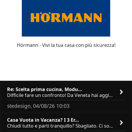
Hörmann - Vivi la tua casa con più sicurezza!
Re: Scelta prima cucina, Modu…
Difficile fare un confronto! Da Veneta hai aggiunto i pensili a tutta altezza e una colonna dispensa da 30, che da soli
stedesign
04/08/26 10:03
,
Casa Vuota in Vacanza? I 3 Er…
Chiudi tutto e parti tranquillo? Sbagliato. Ci sono 3 comportamenti che dicono ai ladri &quot;sono via per due settimane