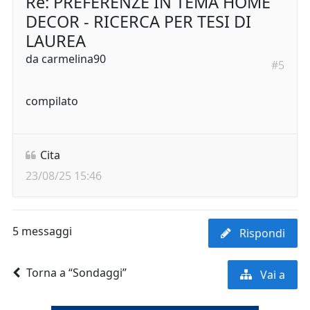
Re: PREFERENZE IN TEMA HOME
DECOR - RICERCA PER TESI DI
LAUREA
da
carmelina90
#5
compilato
Cita
23/08/25 15:46
5 messaggi
Rispondi
Torna a “Sondaggi”
Vai a