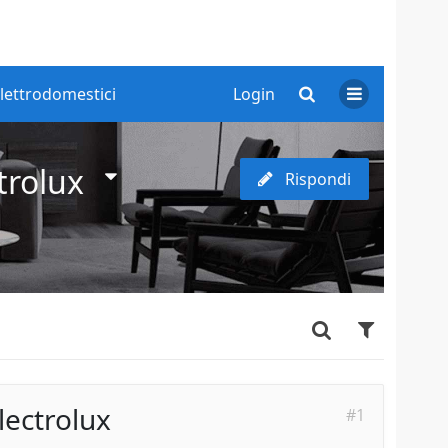
lettrodomestici
Login
trolux
Rispondi
lectrolux
#1