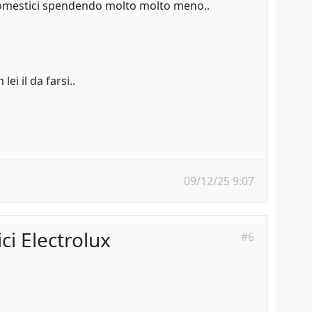
odomestici spendendo molto molto meno..
ei il da farsi..
09/12/25 9:07
ci Electrolux
#6