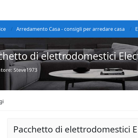
ice
Arredamento Casa - consigli per arredare casa
E
chetto di elettrodomestici Elec
tore:
Steve1973
gi
Pacchetto di elettrodomestici E