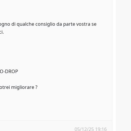
ogno di qualche consiglio da parte vostra se
i.
 NO-DROP
trei migliorare ?
05/12/25 19:16