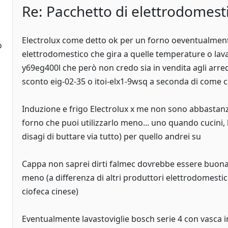
Re: Pacchetto di elettrodomesti
Electrolux come detto ok per un forno oeventualment
o
elettrodomestico che gira a quelle temperature o lava
y69eg400l che però non credo sia in vendita agli arred
sconto eig-02-35 o itoi-elx1-9wsq a seconda di come 
Induzione e frigo Electrolux x me non sono abbastanza
forno che puoi utilizzarlo meno... uno quando cucini,
disagi di buttare via tutto) per quello andrei su
Cappa non saprei dirti falmec dovrebbe essere buon
meno (a differenza di altri produttori elettrodomesti
ciofeca cinese)
Eventualmente lavastoviglie bosch serie 4 con vasca i