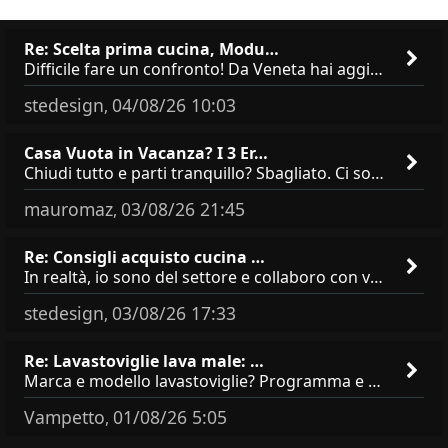
Re: Scelta prima cucina, Modu…
Difficile fare un confronto! Da Veneta hai aggiunto i pensili a tutta altezza e una colonna dispensa da 30, che da soli
stedesign
04/08/26 10:03
,
Casa Vuota in Vacanza? I 3 Er…
Chiudi tutto e parti tranquillo? Sbagliato. Ci sono 3 comportamenti che dicono ai ladri &quot;sono via per due settimane
mauromaz
03/08/26 21:45
,
Re: Consigli acquisto cucina …
In realtà, io sono del settore e collaboro con vari negozi, ti possono dire che sono tutti brand abbastanza simili come
stedesign
03/08/26 17:33
,
Re: Lavastoviglie lava male: …
Marca e modello lavastoviglie? Programma e Deterisvo utilizzato ? Decalcificatore è regolato in in base alla durezza
Vampetto
01/08/26 5:05
,