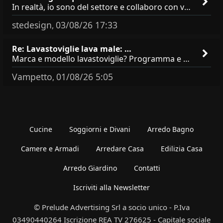
In realtà, io sono del settore e collaboro con vari negozi, ti possono dire che sono tutti brand abbastanza simili come
stedesign
03/08/26 17:33
,
Re: Lavastoviglie lava male: …
Marca e modello lavastoviglie? Programma e Deterisvo utilizzato ? Decalcificatore è regolato in in base alla durezza
Vampetto
01/08/26 5:05
,
Cucine
Soggiorni e Divani
Arredo Bagno
Camere e Armadi
Arredare Casa
Edilizia Casa
Arredo Giardino
Contatti
Iscriviti alla Newsletter
© Prelude Advertising Srl a socio unico - P.Iva
03490440264 Iscrizione REA TV 276625 - Capitale sociale