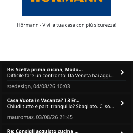
Hörmann - Vivi la tua casa con più sicurezza!
Re: Scelta prima cucina, Modu…
Difficile fare un confronto! Da Veneta hai aggiunto i pensili a tutta altezza e una colonna dispensa da 30, che da soli
stedesign
04/08/26 10:03
,
Casa Vuota in Vacanza? I 3 Er…
Chiudi tutto e parti tranquillo? Sbagliato. Ci sono 3 comportamenti che dicono ai ladri &quot;sono via per due settimane
mauromaz
03/08/26 21:45
,
Re: Consigli acquisto cucina …