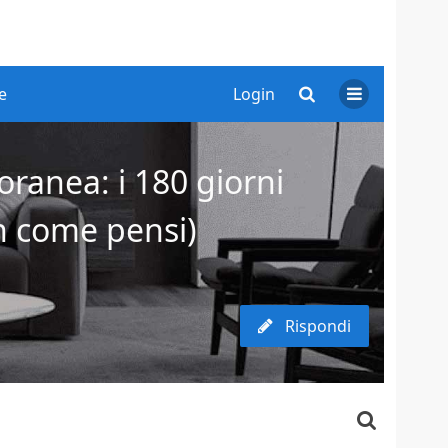
e
Login
ranea: i 180 giorni
on come pensi)
Rispondi