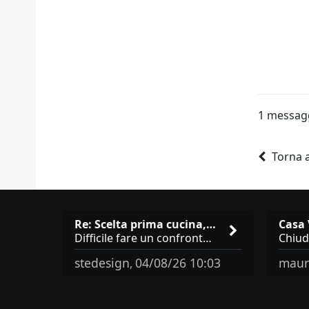
1 messag
Torna a
Re: Scelta prima cucina, Modu…
Difficile fare un confronto! Da Veneta hai aggiunto i pensili a tutta altezza e una colonna dispensa da 30, che da soli
stedesign
04/08/26 10:03
maur
,