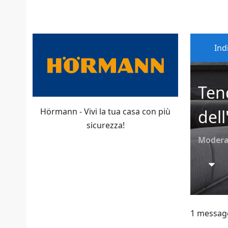
Ind
Ten
Hörmann - Vivi la tua casa con più
dell
sicurezza!
Modera
1 messag