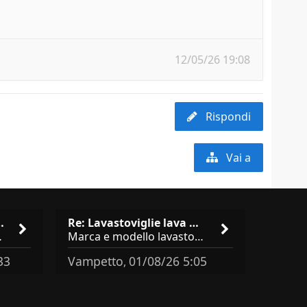
12/05/26 19:08
Rispondi
Vai a
isto cucina …
Re: Lavastoviglie lava male: …
brand abbastanza simili come
Marca e modello lavastoviglie? Programma e Deterisvo utilizzato ? Decalcificatore è regolato in in base alla durezza
33
Vampetto
01/08/26 5:05
,