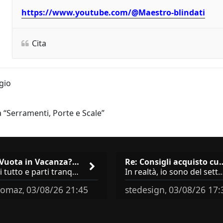
https://www.youtube.com/@Maestro-blindati
Cita
gio
 “Serramenti, Porte e Scale”
Casa Vuota in Vacanza? I 3 Er…
Re: Consigli acqu
Chiudi tutto e parti tranquillo? Sbagliato. Ci sono 3 comportamenti che dicono ai ladri &quot;sono via per due settimane
In realtà, io sono del settore e collaboro con vari negozi, ti possono dire che sono tutti 
omaz
03/08/26 21:45
stedesign
03/08/26 17:
,
,