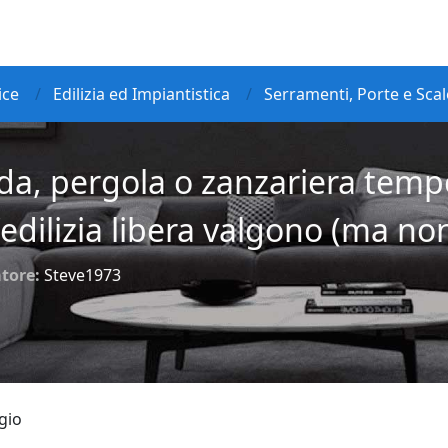
ice
Edilizia ed Impiantistica
Serramenti, Porte e Scal
da, pergola o zanzariera tempo
'edilizia libera valgono (ma n
tore:
Steve1973
gio