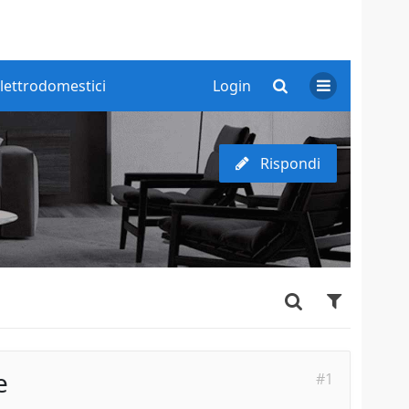
lettrodomestici
Login
Rispondi
e
#1