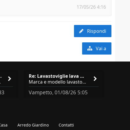
17/05/26 4:16
Rispondi
Vai a
isto cucina …
Re: Lavastoviglie lava male: …
brand abbastanza simili come
Marca e modello lavastoviglie? Programma e Deterisvo utilizzato ? Decalcificatore è regolato in in base alla durezza
33
Vampetto
01/08/26 5:05
,
 Casa
Arredo Giardino
Contatti