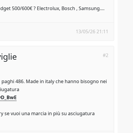
udget 500/600€ ? Electrolux, Bosch , Samsung....
13/05/26 21:11
iglie
#2
la paghi 486. Made in italy che hanno bisogno nei
ciugatura
AvD_BwE
y se vuoi una marcia in più su asciugatura