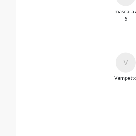
mascara
6
Vampett