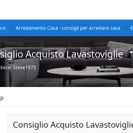
ice
Arredamento Casa - consigli per arredare casa
E
siglio Acquisto Lavastoviglie
tore:
Steve1973
gi
Consiglio Acquisto Lavastovigli