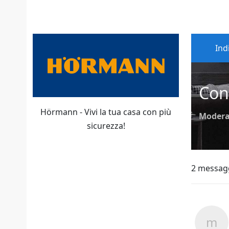
Ind
Con
Hörmann - Vivi la tua casa con più
Modera
sicurezza!
2 messag