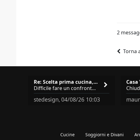
2 messag
Torna a
Re: Scelta prima cucina, Modu…
Difficile fare un confronto! Da Veneta hai aggiunto i pensili a tutta altezza e una colonna dispensa da 30, che da soli
stedesign
04/08/26 10:03
maur
,
Cucine
Soggiorni e Divani
Ar