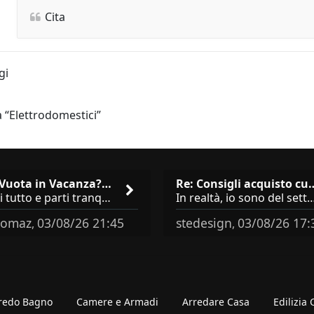
Cita
gi
 “Elettrodomestici”
Casa Vuota in Vacanza? I 3 Er…
Re: Consigli acqu
Chiudi tutto e parti tranquillo? Sbagliato. Ci sono 3 comportamenti che dicono ai ladri &quot;sono via per due settimane
In realtà, io sono del settore e collaboro con vari negozi, ti possono dire che sono tutti 
omaz
03/08/26 21:45
stedesign
03/08/26 17:
,
,
redo Bagno
Camere e Armadi
Arredare Casa
Edilizia