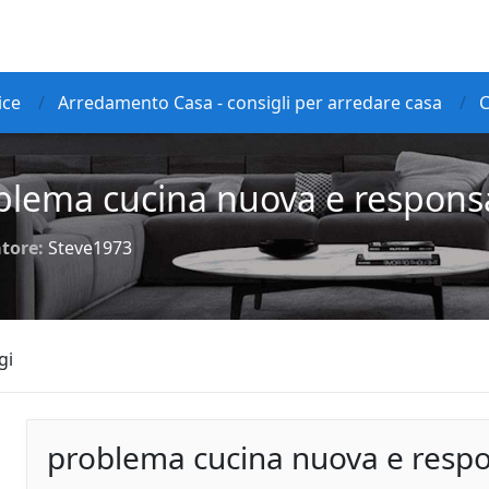
ice
Arredamento Casa - consigli per arredare casa
C
blema cucina nuova e responsa
tore:
Steve1973
gi
problema cucina nuova e respo