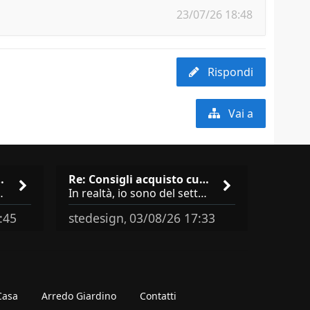
23/07/26 18:48
Rispondi
Vai a
anza? I 3 Er…
Re: Consigli acquisto cucina …
icono ai ladri &quot;sono via per due settimane
In realtà, io sono del settore e collaboro con vari negozi, ti possono dire che sono tutti brand abbastanza simili come
:45
stedesign
03/08/26 17:33
,
 Casa
Arredo Giardino
Contatti