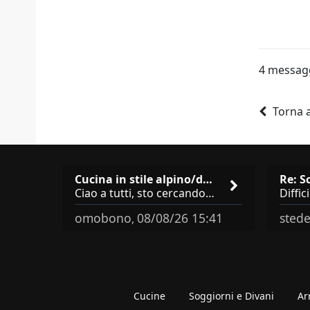
4 messag
Torna 
Cucina in stile alpino/dolomi…
Ciao a tutti, sto cercando qualche consiglio su **marchi/produttori di cucine in stile alpino, montano o dolomitico**,
omobono
08/08/26 15:41
stede
,
Cucine
Soggiorni e Divani
Ar