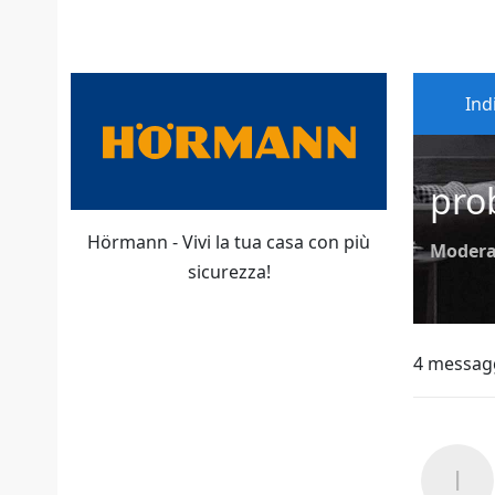
Ind
pro
Hörmann - Vivi la tua casa con più
Modera
sicurezza!
4 messag