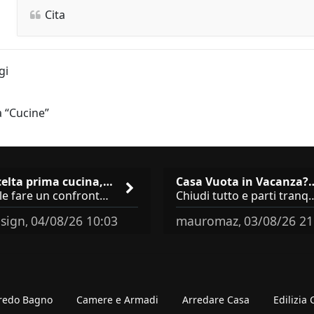
Cita
gi
a “Cucine”
Re: Scelta prima cucina, Modu…
Casa Vuota in Vac
Difficile fare un confronto! Da Veneta hai aggiunto i pensili a tutta altezza e una colonna dispensa da 30, che da soli
Chiudi tutto e parti tranquillo? Sbagliato. Ci sono 3 comportamenti che d
sign
04/08/26 10:03
mauromaz
03/08/26 21
,
,
redo Bagno
Camere e Armadi
Arredare Casa
Edilizia