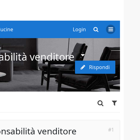
ucine
Login
bilità venditore
Rispondi
nsabilità venditore
#1