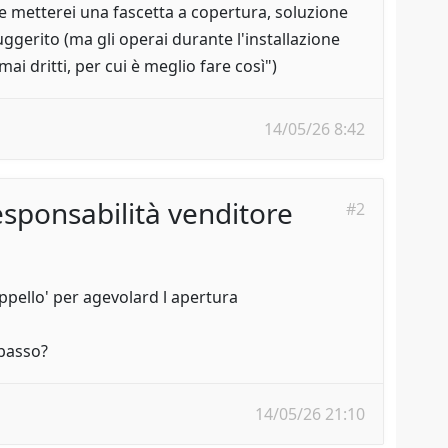
 e metterei una fascetta a copertura, soluzione
uggerito (ma gli operai durante l'installazione
 dritti, per cui è meglio fare così")
14/05/26 8:42
sponsabilità venditore
#2
ppello' per agevolard l apertura
 basso?
14/05/26 21:10