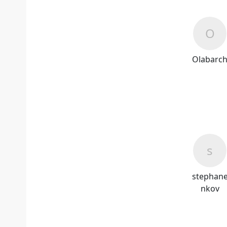
Olabarc
stephan
nkov