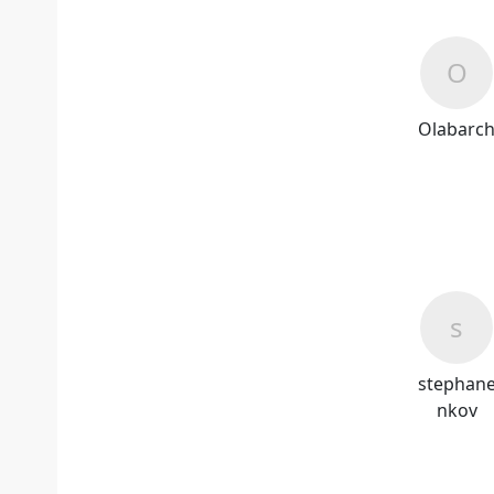
Olabarc
stephan
nkov