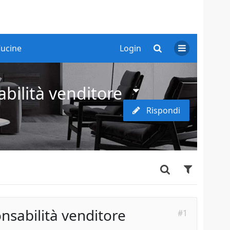
ucine
Login
bilità venditore
Rispondi
nsabilità venditore
#1