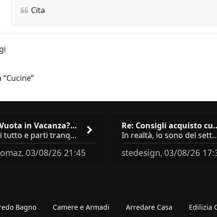
Cita
gi
a “Cucine”
Casa Vuota in Vacanza? I 3 Er…
Re: Consigli acqu
Chiudi tutto e parti tranquillo? Sbagliato. Ci sono 3 comportamenti che dicono ai ladri &quot;sono via per due settimane
In realtà, io sono del settore e collaboro con vari negozi, ti possono dire che sono tutti 
omaz
03/08/26 21:45
stedesign
03/08/26 17:
,
,
redo Bagno
Camere e Armadi
Arredare Casa
Edilizia