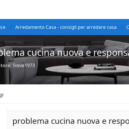
ice
Arredamento Casa - consigli per arredare casa
C
blema cucina nuova e responsa
tore:
Steve1973
gi
problema cucina nuova e respo