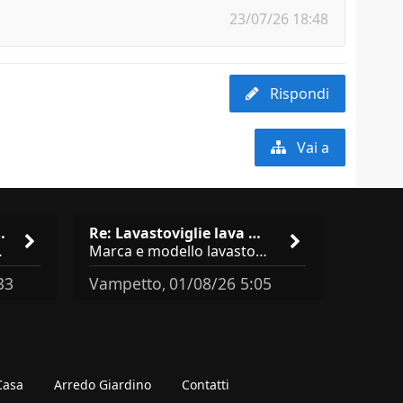
23/07/26 18:48
Rispondi
Vai a
isto cucina …
Re: Lavastoviglie lava male: …
brand abbastanza simili come
Marca e modello lavastoviglie? Programma e Deterisvo utilizzato ? Decalcificatore è regolato in in base alla durezza
33
Vampetto
01/08/26 5:05
,
 Casa
Arredo Giardino
Contatti