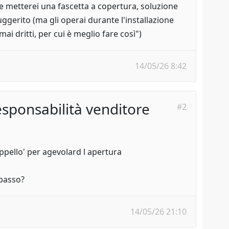
 e metterei una fascetta a copertura, soluzione
uggerito (ma gli operai durante l'installazione
 dritti, per cui è meglio fare così")
14/05/26 8:42
sponsabilità venditore
#2
ppello' per agevolard l apertura
 basso?
14/05/26 21:10