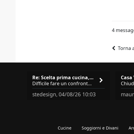
4 messag
Torna 
Re: Scelta prima cucina, Modu…
Difficile fare un confronto! Da Veneta hai aggiunto i pensili a tutta altezza e una colonna dispensa da 30, che da soli
stedesign
04/08/26 10:03
maur
,
Cucine
Soggiorni e Divani
Ar