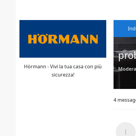
Ind
pro
Hörmann - Vivi la tua casa con più
Modera
sicurezza!
4 messag