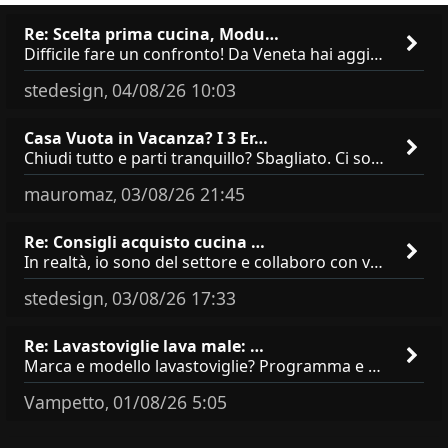
Re: Scelta prima cucina, Modu…
Difficile fare un confronto! Da Veneta hai aggiunto i pensili a tutta altezza e una colonna dispensa da 30, che da soli
stedesign
04/08/26 10:03
,
Casa Vuota in Vacanza? I 3 Er…
Chiudi tutto e parti tranquillo? Sbagliato. Ci sono 3 comportamenti che dicono ai ladri &quot;sono via per due settimane
mauromaz
03/08/26 21:45
,
Re: Consigli acquisto cucina …
In realtà, io sono del settore e collaboro con vari negozi, ti possono dire che sono tutti brand abbastanza simili come
stedesign
03/08/26 17:33
,
Re: Lavastoviglie lava male: …
Marca e modello lavastoviglie? Programma e Deterisvo utilizzato ? Decalcificatore è regolato in in base alla durezza
Vampetto
01/08/26 5:05
,