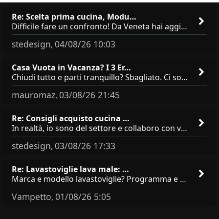
Re: Scelta prima cucina, Modu…
Difficile fare un confronto! Da Veneta hai aggiunto i pensili a tutta altezza e una colonna dispensa da 30, che da soli
stedesign
04/08/26 10:03
,
Casa Vuota in Vacanza? I 3 Er…
Chiudi tutto e parti tranquillo? Sbagliato. Ci sono 3 comportamenti che dicono ai ladri &quot;sono via per due settimane
mauromaz
03/08/26 21:45
,
Re: Consigli acquisto cucina …
In realtà, io sono del settore e collaboro con vari negozi, ti possono dire che sono tutti brand abbastanza simili come
stedesign
03/08/26 17:33
,
Re: Lavastoviglie lava male: …
Marca e modello lavastoviglie? Programma e Deterisvo utilizzato ? Decalcificatore è regolato in in base alla durezza
Vampetto
01/08/26 5:05
,