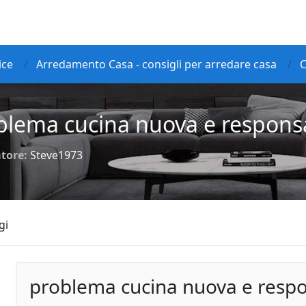
ice
Arredamento Casa - consigli per arredare casa
C
blema cucina nuova e responsa
tore:
Steve1973
gi
problema cucina nuova e respo