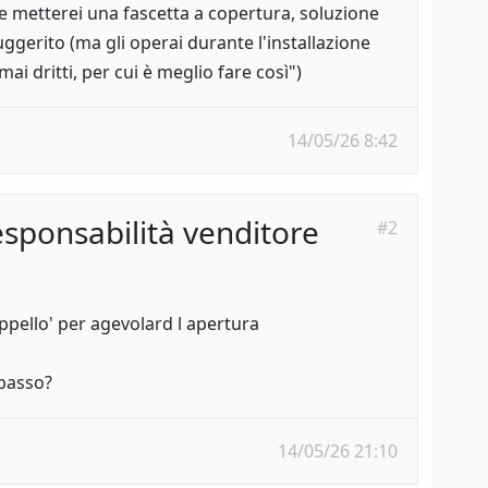
 e metterei una fascetta a copertura, soluzione
uggerito (ma gli operai durante l'installazione
 dritti, per cui è meglio fare così")
14/05/26 8:42
sponsabilità venditore
#2
ppello' per agevolard l apertura
 basso?
14/05/26 21:10