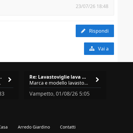
23/07/26 18:48
Rispondi
Vai a
isto cucina …
Re: Lavastoviglie lava male: …
brand abbastanza simili come
Marca e modello lavastoviglie? Programma e Deterisvo utilizzato ? Decalcificatore è regolato in in base alla durezza
33
Vampetto
01/08/26 5:05
,
 Casa
Arredo Giardino
Contatti