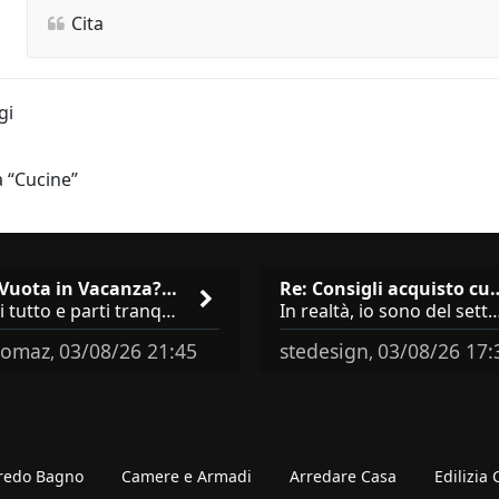
Cita
gi
a “Cucine”
Casa Vuota in Vacanza? I 3 Er…
Re: Consigli acqu
Chiudi tutto e parti tranquillo? Sbagliato. Ci sono 3 comportamenti che dicono ai ladri &quot;sono via per due settimane
In realtà, io sono del settore e collaboro con vari negozi, ti possono dire che sono tutti 
omaz
03/08/26 21:45
stedesign
03/08/26 17:
,
,
redo Bagno
Camere e Armadi
Arredare Casa
Edilizia