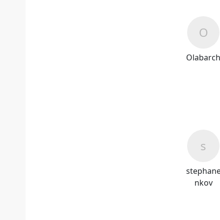
Olabarc
stephan
nkov