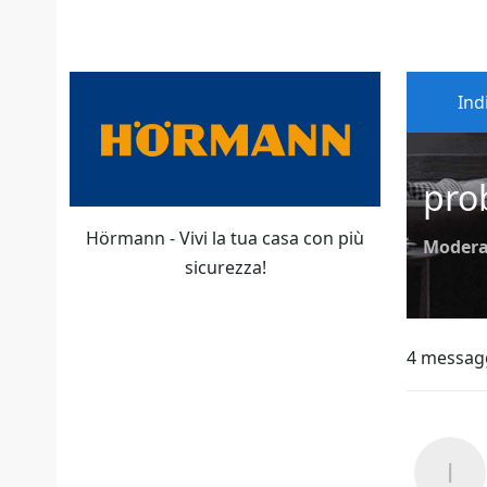
Ind
pro
Hörmann - Vivi la tua casa con più
Modera
sicurezza!
4 messag