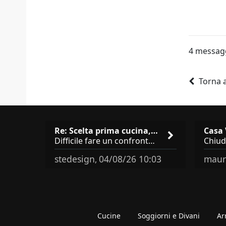
4 messag
Torna 
Re: Scelta prima cucina, Modu…
Difficile fare un confronto! Da Veneta hai aggiunto i pensili a tutta altezza e una colonna dispensa da 30, che da soli
stedesign
04/08/26 10:03
maur
,
Cucine
Soggiorni e Divani
Ar