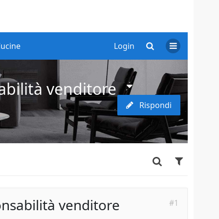
ucine
Login
bilità venditore
Rispondi
nsabilità venditore
#1