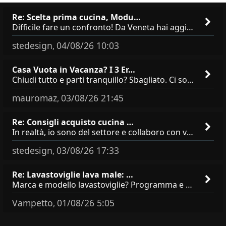
Re: Scelta prima cucina, Modu…
Difficile fare un confronto! Da Veneta hai aggiunto i pensili a tutta altezza e una colonna dispensa da 30, che da soli
stedesign
04/08/26 10:03
,
Casa Vuota in Vacanza? I 3 Er…
Chiudi tutto e parti tranquillo? Sbagliato. Ci sono 3 comportamenti che dicono ai ladri &quot;sono via per due settimane
mauromaz
03/08/26 21:45
,
Re: Consigli acquisto cucina …
In realtà, io sono del settore e collaboro con vari negozi, ti possono dire che sono tutti brand abbastanza simili come
stedesign
03/08/26 17:33
,
Re: Lavastoviglie lava male: …
Marca e modello lavastoviglie? Programma e Deterisvo utilizzato ? Decalcificatore è regolato in in base alla durezza
Vampetto
01/08/26 5:05
,