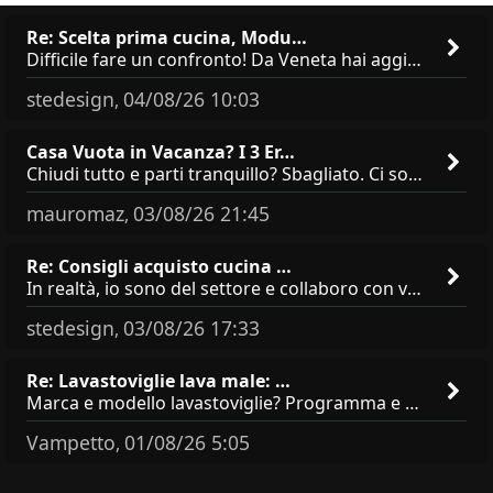
Re: Scelta prima cucina, Modu…
Difficile fare un confronto! Da Veneta hai aggiunto i pensili a tutta altezza e una colonna dispensa da 30, che da soli
stedesign
04/08/26 10:03
,
Casa Vuota in Vacanza? I 3 Er…
Chiudi tutto e parti tranquillo? Sbagliato. Ci sono 3 comportamenti che dicono ai ladri &quot;sono via per due settimane
mauromaz
03/08/26 21:45
,
Re: Consigli acquisto cucina …
In realtà, io sono del settore e collaboro con vari negozi, ti possono dire che sono tutti brand abbastanza simili come
stedesign
03/08/26 17:33
,
Re: Lavastoviglie lava male: …
Marca e modello lavastoviglie? Programma e Deterisvo utilizzato ? Decalcificatore è regolato in in base alla durezza
Vampetto
01/08/26 5:05
,