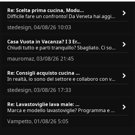
Re: Scelta prima cucina, Modu…
Difficile fare un confronto! Da Veneta hai aggiunto i pensili a tutta altezza e una colonna dispensa da 30, che da soli
stedesign
04/08/26 10:03
,
Casa Vuota in Vacanza? I 3 Er…
Chiudi tutto e parti tranquillo? Sbagliato. Ci sono 3 comportamenti che dicono ai ladri &quot;sono via per due settimane
mauromaz
03/08/26 21:45
,
Re: Consigli acquisto cucina …
In realtà, io sono del settore e collaboro con vari negozi, ti possono dire che sono tutti brand abbastanza simili come
stedesign
03/08/26 17:33
,
Re: Lavastoviglie lava male: …
Marca e modello lavastoviglie? Programma e Deterisvo utilizzato ? Decalcificatore è regolato in in base alla durezza
Vampetto
01/08/26 5:05
,