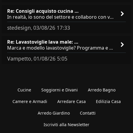
Re: Consigli acquisto cucina …
In realtà, io sono del settore e collaboro con vari negozi, ti possono dire che sono tutti brand abbastanza simili come
stedesign
03/08/26 17:33
,
Re: Lavastoviglie lava male: …
Marca e modello lavastoviglie? Programma e Deterisvo utilizzato ? Decalcificatore è regolato in in base alla durezza
Vampetto
01/08/26 5:05
,
Cucine
Soggiorni e Divani
Arredo Bagno
Camere e Armadi
Arredare Casa
Edilizia Casa
Arredo Giardino
Contatti
Iscriviti alla Newsletter