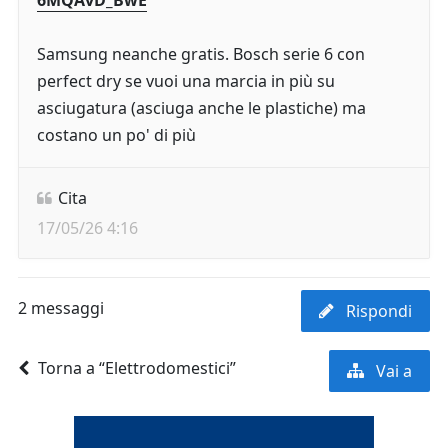
6MQAvD_BwE
Samsung neanche gratis. Bosch serie 6 con
perfect dry se vuoi una marcia in più su
asciugatura (asciuga anche le plastiche) ma
costano un po' di più
Cita
17/05/26 4:16
2 messaggi
Rispondi
Torna a “Elettrodomestici”
Vai a