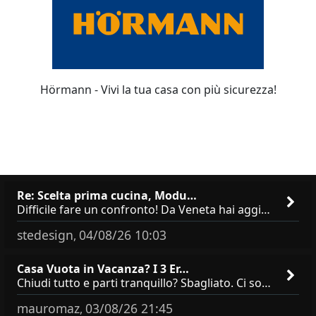
Hörmann - Vivi la tua casa con più sicurezza!
Re: Scelta prima cucina, Modu…
Difficile fare un confronto! Da Veneta hai aggiunto i pensili a tutta altezza e una colonna dispensa da 30, che da soli
stedesign
04/08/26 10:03
,
Casa Vuota in Vacanza? I 3 Er…
Chiudi tutto e parti tranquillo? Sbagliato. Ci sono 3 comportamenti che dicono ai ladri &quot;sono via per due settimane
mauromaz
03/08/26 21:45
,