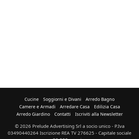
Cucine
Soggiorni e Divani
Arredo Bagno
Camere e Armadi
Arredare Casa
Edilizia Casa
Arredo Giardino
Contatti
Iscriviti alla Newsletter
© 2026 Prelude Advertising Srl a socio unico - P.Iva
03490440264 Iscrizione REA TV 276625 - Capitale sociale