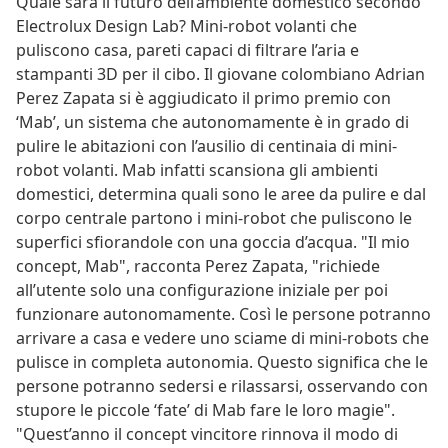
Quale sarà il futuro dell’ambiente domestico secondo
Electrolux Design Lab? Mini-robot volanti che
puliscono casa, pareti capaci di filtrare l’aria e
stampanti 3D per il cibo. Il giovane colombiano Adrian
Perez Zapata si è aggiudicato il primo premio con
‘Mab’, un sistema che autonomamente è in grado di
pulire le abitazioni con l’ausilio di centinaia di mini-
robot volanti. Mab infatti scansiona gli ambienti
domestici, determina quali sono le aree da pulire e dal
corpo centrale partono i mini-robot che puliscono le
superfici sfiorandole con una goccia d’acqua. "Il mio
concept, Mab", racconta Perez Zapata, "richiede
all’utente solo una configurazione iniziale per poi
funzionare autonomamente. Così le persone potranno
arrivare a casa e vedere uno sciame di mini-robots che
pulisce in completa autonomia. Questo significa che le
persone potranno sedersi e rilassarsi, osservando con
stupore le piccole ‘fate’ di Mab fare le loro magie".
"Quest’anno il concept vincitore rinnova il modo di