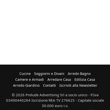
Cucine
Soggiorni e Divani
Arredo Bagno
Camere e Armadi
Arredare Casa
Edilizia Casa
Arredo Giardino
Contatti
Iscriviti alla Newsletter
© 2026 Prelude Advertising Srl a socio unico - P.Iva
03490440264 Iscrizione REA TV 276625 - Capitale sociale
30.000 euro i.v.