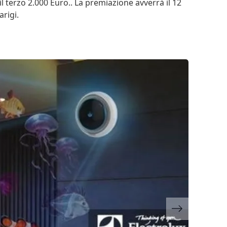
 il terzo 2.000 Euro.. La premiazione avverrà il 12
arigi.
Next