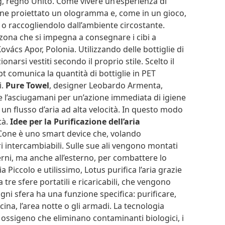
, regno Unito. Come vivere un’esperienza di
iene proiettato un ologramma e, come in un gioco,
o o raccogliendolo dall’ambiente circostante.
i zona che si impegna a consegnare i cibi a
ovács Apor, Polonia. Utilizzando delle bottiglie di
narsi vestiti secondo il proprio stile. Scelto il
cept comunica la quantità di bottiglie in PET
i.
Pure Towel
, designer Leobardo Armenta,
e l’asciugamani per un’azione immediata di igiene
 un flusso d’aria ad alta velocità. In questo modo
tà.
Idee per la Purificazione dell’aria
Cone è uno smart device che, volando
tri intercambiabili. Sulle sue ali vengono montati
terni, ma anche all’esterno, per combattere lo
a Piccolo e utilissimo, Lotus purifica l’aria grazie
tre sfere portatili e ricaricabili, che vengono
Ogni sfera ha una funzione specifica: purificare,
ucina, l’area notte o gli armadi. La tecnologia
 ossigeno che eliminano contaminanti biologici, i