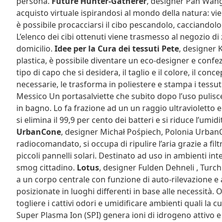
persona.
Future Hunter-Gatherer
, designer Pan Wang
acquisto virtuale ispirandosi al mondo della natura: v
è possibile procacciarsi il cibo pescandolo, cacciandol
L’elenco dei cibi ottenuti viene trasmesso al negozio d
domicilio.
Idee per la Cura dei tessuti
Pete
, designer K
plastica, è possibile diventare un eco-designer e confezio
tipo di capo che si desidera, il taglio e il colore, il con
necessarie, le trasforma in poliestere e stampa i tessut
Messico Un portasalviette che subito dopo l’uso pulisc
in bagno. Lo fa frazione ad un un raggio ultravioletto e
si elimina il 99,9 per cento dei batteri e si riduce l’umidi
UrbanCone
, designer Michał Pośpiech, Polonia Urban
radiocomandato, si occupa di ripulire l’aria grazie a fil
piccoli pannelli solari. Destinato ad uso in ambienti in
smog cittadino.
Lotus
, designer Fulden Dehneli , Turchi
a un corpo centrale con funzione di auto-rilevazione e a 
posizionate in luoghi differenti in base alle necessità. 
togliere i cattivi odori e umidificare ambienti quali la c
Super Plasma Ion (SPI) genera ioni di idrogeno attivo e