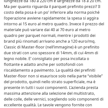
lunghezze da 180 a 220 cm e larghezze da 18 a 20 cm.
Ma per quanto riguarda il parquet prefinito prezzi? Il
costo della posa è un po’ inferiore alla norma poiché
l’operazione avviene rapidamente: la spesa si aggira
intorno ai 15 euro al metro quadro. Invece il prezzo del
materiale può variare dai 40 ai 70 euro al metro
quadro per parquet normali, mentre i prodotti dei
brand più rinomati arrivano anche a 120 euro/mq.
Classic di Master-floor (nell’immagine) è un prefinito
due strati con uno spessore di 14mm, di cui 4mm di
legno nobile. E’ consigliato per posa incollata o
flottante e adatto anche per sottofondi con
riscaldamento a pavimento. La qualità dei prefiniti
Master-floor non si esaurisce solo nella parte “visibile”
del prodotto, quindi nello strato superficiale, ma è
presente in tutti i suoi componenti. L’azienda presta
massima attenzione alla selezione del multistrato,
delle colle, delle vernici, scegliendo solo componenti di
eccellente qualità. Le tavole vengono fornite con