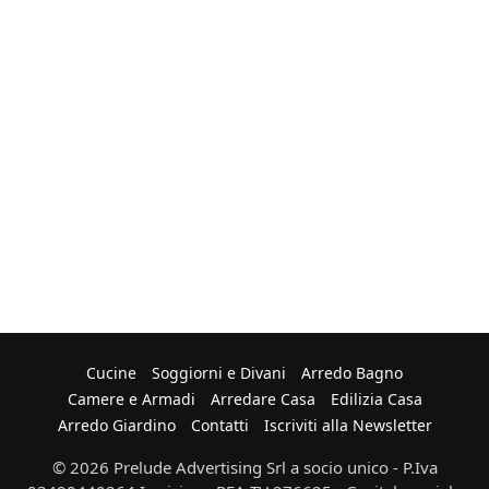
Cucine
Soggiorni e Divani
Arredo Bagno
Camere e Armadi
Arredare Casa
Edilizia Casa
Arredo Giardino
Contatti
Iscriviti alla Newsletter
© 2026 Prelude Advertising Srl a socio unico - P.Iva