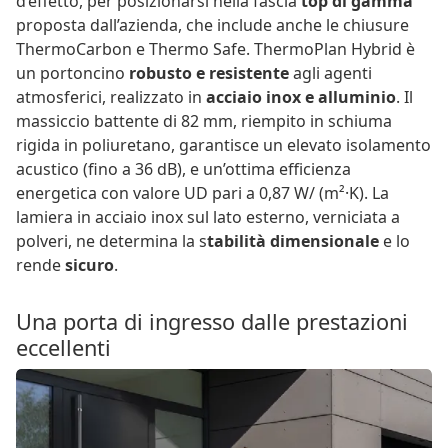
d’effetto, per posizionarsi nella fascia
top di gamma
proposta dall’azienda, che include anche le chiusure
ThermoCarbon e Thermo Safe. ThermoPlan Hybrid è
un portoncino
robusto e resistente
agli agenti
atmosferici, realizzato in
acciaio inox e alluminio
. Il
massiccio battente di 82 mm, riempito in schiuma
rigida in poliuretano, garantisce un elevato isolamento
acustico (fino a 36 dB), e un’ottima efficienza
energetica con valore UD pari a 0,87 W/ (m²·K). La
lamiera in acciaio inox sul lato esterno, verniciata a
polveri, ne determina la s
tabilità dimensionale
e lo
rende
sicuro
.
Una porta di ingresso dalle prestazioni
eccellenti