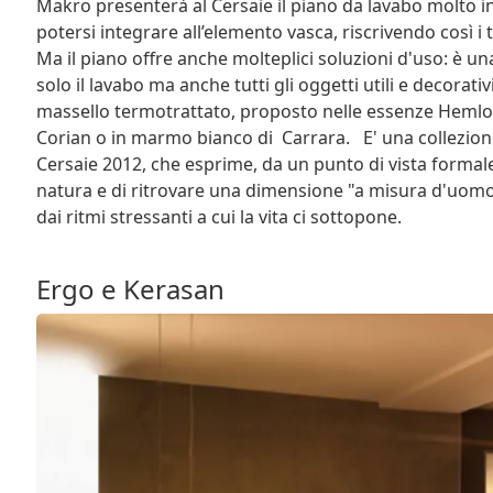
Makro presenterà al Cersaie il piano da lavabo molto i
potersi integrare all’elemento vasca, riscrivendo così i 
Ma il piano offre anche molteplici soluzioni d'uso: è 
solo il lavabo ma anche tutti gli oggetti utili e decorati
massello termotrattato, proposto nelle essenze Hemlock
Corian o in marmo bianco di Carrara. E' una collezion
Cersaie 2012, che esprime, da un punto di vista formale e
natura e di ritrovare una dimensione "a misura d'uomo",
dai ritmi stressanti a cui la vita ci sottopone.
Ergo e Kerasan