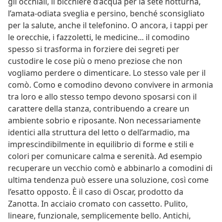
gli occhiali, il bicchiere d’acqua per la sete notturna,
l’amata-odiata sveglia e persino, benché sconsigliato
per la salute, anche il telefonino. O ancora, i tappi per
le orecchie, i fazzoletti, le medicine... il comodino
spesso si trasforma in forziere dei segreti per
custodire le cose più o meno preziose che non
vogliamo perdere o dimenticare. Lo stesso vale per il
comò. Como e comodino devono convivere in armonia
tra loro e allo stesso tempo devono sposarsi con il
carattere della stanza, contribuendo a creare un
ambiente sobrio e riposante. Non necessariamente
identici alla struttura del letto o dell’armadio, ma
imprescindibilmente in equilibrio di forme e stili e
colori per comunicare calma e serenità. Ad esempio
recuperare un vecchio comò e abbinarlo a comodini di
ultima tendenza può essere una soluzione, così come
l’esatto opposto. È il caso di Oscar, prodotto da
Zanotta. In acciaio cromato con cassetto. Pulito,
lineare, funzionale, semplicemente bello. Antichi,