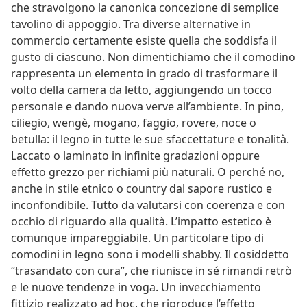
che stravolgono la canonica concezione di semplice
tavolino di appoggio. Tra diverse alternative in
commercio certamente esiste quella che soddisfa il
gusto di ciascuno. Non dimentichiamo che il comodino
rappresenta un elemento in grado di trasformare il
volto della camera da letto, aggiungendo un tocco
personale e dando nuova verve all’ambiente. In pino,
ciliegio, wengè, mogano, faggio, rovere, noce o
betulla: il legno in tutte le sue sfaccettature e tonalità.
Laccato o laminato in infinite gradazioni oppure
effetto grezzo per richiami più naturali. O perché no,
anche in stile etnico o country dal sapore rustico e
inconfondibile. Tutto da valutarsi con coerenza e con
occhio di riguardo alla qualità. L’impatto estetico è
comunque impareggiabile. Un particolare tipo di
comodini in legno sono i modelli shabby. Il cosiddetto
“trasandato con cura”, che riunisce in sé rimandi retrò
e le nuove tendenze in voga. Un invecchiamento
fittizio realizzato ad hoc, che riproduce l’effetto