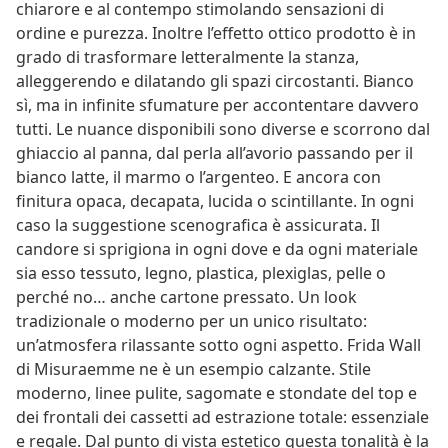
chiarore e al contempo stimolando sensazioni di
ordine e purezza. Inoltre l’effetto ottico prodotto è in
grado di trasformare letteralmente la stanza,
alleggerendo e dilatando gli spazi circostanti. Bianco
sì, ma in infinite sfumature per accontentare davvero
tutti. Le nuance disponibili sono diverse e scorrono dal
ghiaccio al panna, dal perla all’avorio passando per il
bianco latte, il marmo o l’argenteo. E ancora con
finitura opaca, decapata, lucida o scintillante. In ogni
caso la suggestione scenografica è assicurata. Il
candore si sprigiona in ogni dove e da ogni materiale
sia esso tessuto, legno, plastica, plexiglas, pelle o
perché no… anche cartone pressato. Un look
tradizionale o moderno per un unico risultato:
un’atmosfera rilassante sotto ogni aspetto. Frida Wall
di Misuraemme ne è un esempio calzante. Stile
moderno, linee pulite, sagomate e stondate del top e
dei frontali dei cassetti ad estrazione totale: essenziale
e regale. Dal punto di vista estetico questa tonalità è la