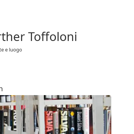
ther Toffoloni
te e luogo
n