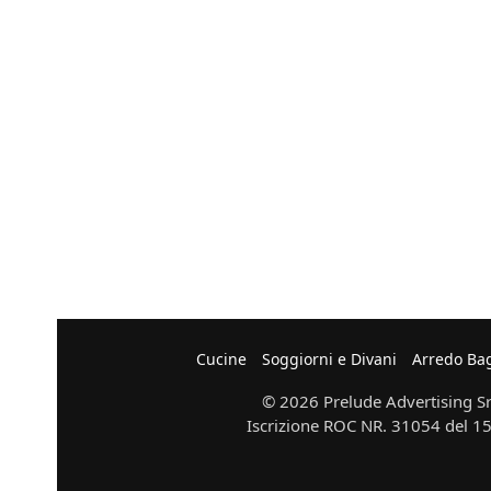
Cucine
Soggiorni e Divani
Arredo Ba
© 2026 Prelude Advertising Srl
Iscrizione ROC NR. 31054 del 15/