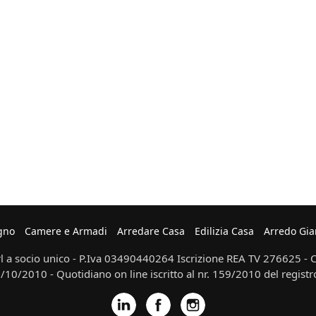
gno
Camere e Armadi
Arredare Casa
Edilizia Casa
Arredo Gia
 a socio unico - P.Iva 03490440264 Iscrizione REA TV 276625 - Ca
10/2010 - Quotidiano on line iscritto al nr. 159/2010 del registr