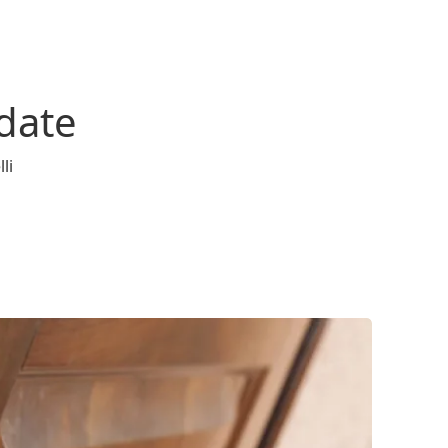
ndate
li