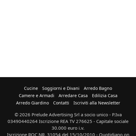
Cucine
Soggiorni e Divani
Arredo Bagno
Camere e Armadi
Arredare Casa
Edilizia Casa
Arredo Giardino
Contatti
Iscriviti alla Newsletter
© 2026 Prelude Advertising Srl a socio unico - P.Iva
03490440264 Iscrizione REA TV 276625 - Capitale sociale
30.000 euro i.v.
Iscrizione ROC NR. 31054 del 15/10/2010 - Quotidiano on