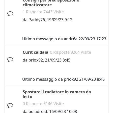
Consigli per predisposizione
climatizzatore
1 Risposte 7443 Visite
da
Paddy76
,
19/09/23 9:12
Ultimo messaggio da
andr€a
22/09/23 17:23
Curit caldaia
0 Risposte 9264 Visite
da
priox92
,
21/09/23 8:45
Ultimo messaggio da
priox92
21/09/23 8:45
Spostare il radiatore in camera da
letto
0 Risposte 8146 Visite
da
poladroid
,
16/09/23 10:08