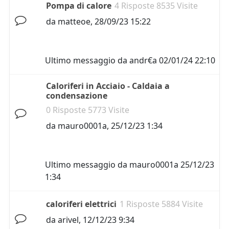
Pompa di calore
4 Risposte 8535 Visite
da
matteoe
,
28/09/23 15:22
Ultimo messaggio da
andr€a
02/01/24 22:10
Caloriferi in Acciaio - Caldaia a
condensazione
0 Risposte 5773 Visite
da
mauro0001a
,
25/12/23 1:34
Ultimo messaggio da
mauro0001a
25/12/23
1:34
caloriferi elettrici
1 Risposte 5884 Visite
da
arivel
,
12/12/23 9:34