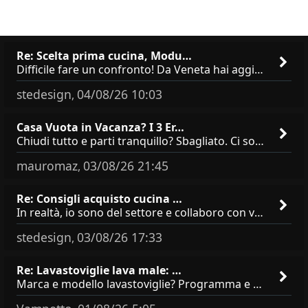
Re: Scelta prima cucina, Modu…
Difficile fare un confronto! Da Veneta hai aggiunto i pensili a tutta altezza e una colonna dispensa da 30, che da soli
stedesign
04/08/26 10:03
,
Casa Vuota in Vacanza? I 3 Er…
Chiudi tutto e parti tranquillo? Sbagliato. Ci sono 3 comportamenti che dicono ai ladri &quot;sono via per due settimane
mauromaz
03/08/26 21:45
,
Re: Consigli acquisto cucina …
In realtà, io sono del settore e collaboro con vari negozi, ti possono dire che sono tutti brand abbastanza simili come
stedesign
03/08/26 17:33
,
Re: Lavastoviglie lava male: …
Marca e modello lavastoviglie? Programma e Deterisvo utilizzato ? Decalcificatore è regolato in in base alla durezza