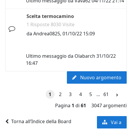
Ultimo messaggio da
Vava62
04/11/22 21:14
Scelta termocamino
1 Risposte 8030 Visite
da
Andrea0825
,
01/10/22 15:09
Ultimo messaggio da
Olabarch
31/10/22
16:47
Nuovo argomento
1
2
3
4
5
…
61
Pagina
1
di
61
3047 argomenti
Torna all’Indice della Board
Vai a