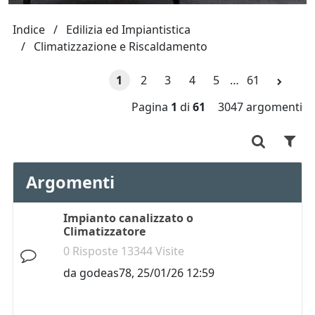
Indice
Edilizia ed Impiantistica
Climatizzazione e Riscaldamento
1
2
3
4
5
…
61
Pagina
1
di
61
3047 argomenti
Argomenti
Impianto canalizzato o
Climatizzatore
0 Risposte 13344 Visite
da
godeas78
,
25/01/26 12:59