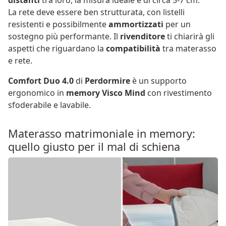
distanti
tra loro, la misura ideale è di circa 5-7 cm.
La rete deve essere ben strutturata, con listelli
resistenti e possibilmente
ammortizzati
per un
sostegno più performante. Il
rivenditore
ti chiarirà gli
aspetti che riguardano la
compatibilità
tra materasso
e rete.
Comfort Duo 4.0
di
Perdormire
è un supporto
ergonomico in
memory Visco Mind
con rivestimento
sfoderabile e lavabile.
Materasso matrimoniale in memory:
quello giusto per il mal di schiena