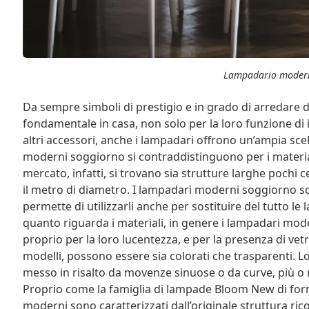
Lampadario moder
Da sempre simboli di prestigio e in grado di arredare 
fondamentale in casa, non solo per la loro funzione di 
altri accessori, anche i lampadari offrono un’ampia scelta
moderni soggiorno si contraddistinguono per i materiali 
mercato, infatti, si trovano sia strutture larghe pochi 
il metro di diametro. I lampadari moderni soggiorno son
permette di utilizzarli anche per sostituire del tutto le 
quanto riguarda i materiali, in genere i lampadari moder
proprio per la loro lucentezza, e per la presenza di vetri
modelli, possono essere sia colorati che trasparenti. 
messo in risalto da movenze sinuose o da curve, più o 
Proprio come la famiglia di lampade Bloom New di forma
moderni sono caratterizzati dall’originale struttura ricop