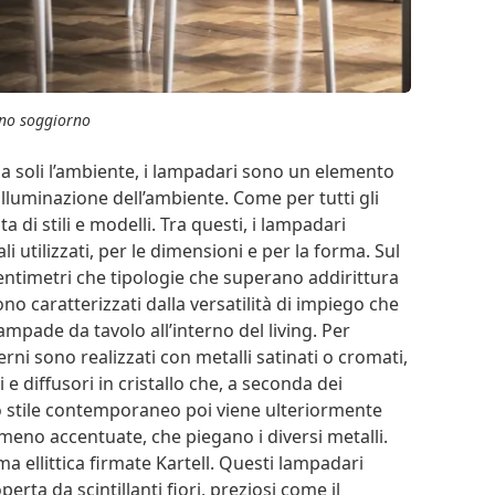
no soggiorno
da soli l’ambiente, i lampadari sono un elemento
illuminazione dell’ambiente. Come per tutti gli
 di stili e modelli. Tra questi, i lampadari
utilizzati, per le dimensioni e per la forma. Sul
centimetri che tipologie che superano addirittura
o caratterizzati dalla versatilità di impiego che
lampade da tavolo all’interno del living. Per
ni sono realizzati con metalli satinati o cromati,
 e diffusori in cristallo che, a seconda dei
Lo stile contemporaneo poi viene ulteriormente
meno accentuate, che piegano i diversi metalli.
 ellittica firmate Kartell. Questi lampadari
erta da scintillanti fiori, preziosi come il