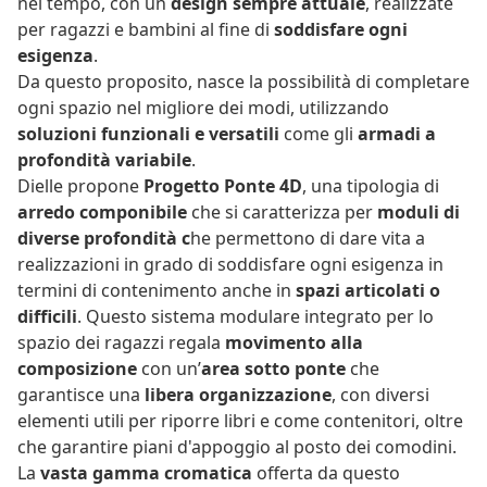
nel tempo, con un
design sempre attuale
, realizzate
per ragazzi e bambini al fine di
soddisfare ogni
esigenza
.
Da questo proposito, nasce la possibilità di completare
ogni spazio nel migliore dei modi, utilizzando
soluzioni funzionali e versatili
come gli
armadi a
profondità variabile
.
Dielle propone
Progetto Ponte 4D
, una tipologia di
arredo componibile
che si caratterizza per
moduli di
diverse profondità c
he permettono di dare vita a
realizzazioni in grado di soddisfare ogni esigenza in
termini di contenimento anche in
spazi articolati o
difficili
. Questo sistema modulare integrato per lo
spazio dei ragazzi regala
movimento alla
composizione
con un’
area sotto ponte
che
garantisce una
libera organizzazione
, con diversi
elementi utili per riporre libri e come contenitori, oltre
che garantire piani d'appoggio al posto dei comodini.
La
vasta gamma cromatica
offerta da questo