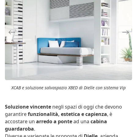
Previous
Next
XCAB e soluzione salvaspazio XBED di Dielle con sistema Vip
Soluzione vincente
negli spazi di oggi che devono
garantire
funzionalità, estetica e capienza
, è
accostare un
arredo a ponte
ad una
cabina
guardaroba
.
Diverse e variegate le proposte di
Dielle
, azienda