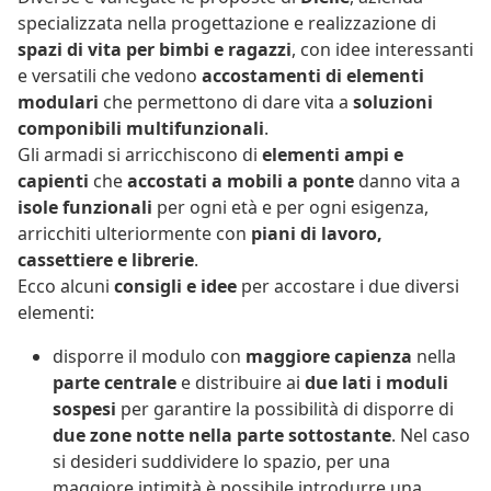
specializzata nella progettazione e realizzazione di
spazi di vita per bimbi e ragazzi
, con idee interessanti
e versatili che vedono
accostamenti di elementi
modulari
che permettono di dare vita a
soluzioni
componibili multifunzionali
.
Gli armadi si arricchiscono di
elementi ampi e
capienti
che
accostati a mobili a ponte
danno vita a
isole funzionali
per ogni età e per ogni esigenza,
arricchiti ulteriormente con
piani di lavoro,
cassettiere e librerie
.
Ecco alcuni
consigli e idee
per accostare i due diversi
elementi:
disporre il modulo con
maggiore capienza
nella
parte centrale
e distribuire ai
due lati i moduli
sospesi
per garantire la possibilità di disporre di
due zone notte nella parte sottostante
. Nel caso
si desideri suddividere lo spazio, per una
maggiore intimità è possibile introdurre una