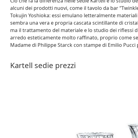
Ciò che fa la differenza nelle sedie Kartell è lo studio de
alcuni dei prodotti nuovi, come il tavolo da bar “Twinkle”
Tokujin Yoshioka: essi emulano letteralmente materiali nob
sembra una vera e propria cascata scintillante di crist
ma il trattamento del materiale e lo studio dei riflessi 
arredo esteticamente molto raffinato, proprio come se fo
Madame di Philippe Starck con stampe di Emilio Pucci p
Kartell sedie prezzi