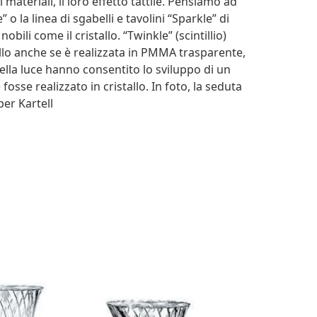
i materiali, il loro effetto tattile. Pensiamo ad
 o la linea di sgabelli e tavolini “Sparkle” di
ili come il cristallo. “Twinkle” (scintillio)
allo anche se è realizzata in PMMA trasparente,
della luce hanno consentito lo sviluppo di un
sse realizzato in cristallo. In foto, la seduta
er Kartell