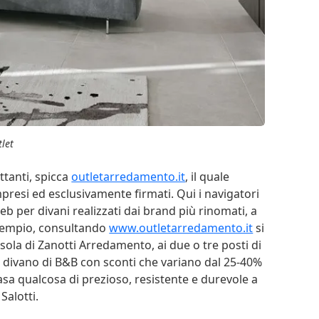
tlet
ttanti, spicca
outletarredamento.it
, il quale
presi ed esclusivamente firmati. Qui i navigatori
eb per divani realizzati dai brand più rinomati, a
esempio, consultando
www.outletarredamento.it
si
ola di Zanotti Arredamento, ai due o tre posti di
 il divano di B&B con sconti che variano dal 25-40%
asa qualcosa di prezioso, resistente e durevole a
Salotti.