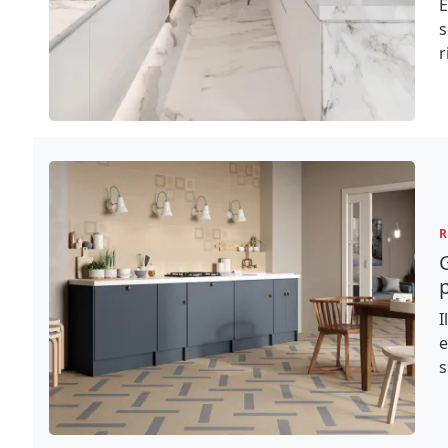
E
s
r
R
G
I
e
s