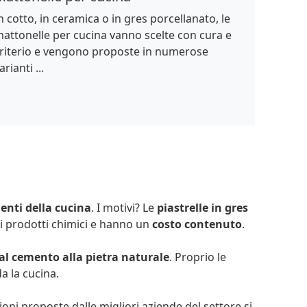
n cotto, in ceramica o in gres porcellanato, le
attonelle per cucina vanno scelte con cura e
riterio e vengono proposte in numerose
arianti ...
menti della cucina
. I motivi? Le
piastrelle in gres
 prodotti chimici e hanno un
costo contenuto
.
al cemento alla pietra naturale
. Proprio le
 la cucina.
ezioni proposte dalle migliori aziende del settore si