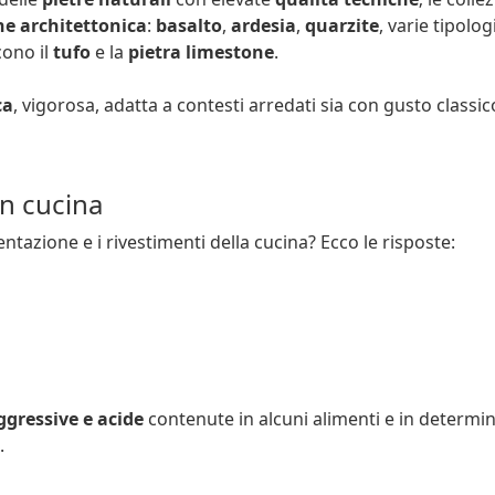
ne architettonica
:
basalto
,
ardesia
,
quarzite
, varie tipolog
cono il
tufo
e la
pietra limestone
.
ca
, vigorosa, adatta a contesti arredati sia con gusto classi
in cucina
ntazione e i rivestimenti della cucina? Ecco le risposte:
ggressive e acide
contenute in alcuni alimenti e in determin
.