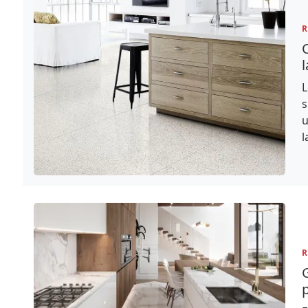
R
C
l
L
s
u
l
R
G