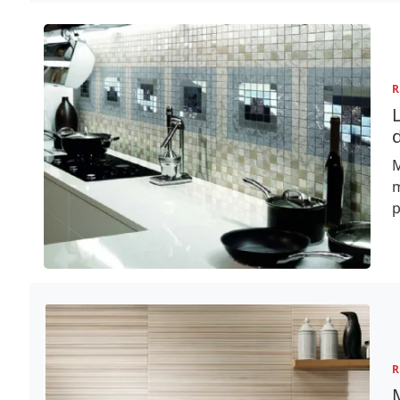
R
L
d
M
m
p
R