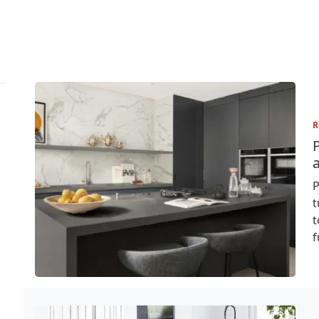
R
P
P
t
t
f