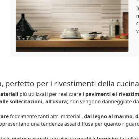
I
m
c
v
a, perfetto per i rivestimenti della cucina
ateriali
più utilizzati per realizzare
i pavimenti e i rivesti
 alle sollecitazioni, all’usura
; non vengono danneggiate dai
tare
fedelmente tanti altri materiali,
dal legno al marmo, d
ppresentano una tendenza assai diffusa per quanto riguarda
 delle
pietre naturali
con elevate
qualità tecniche
; le coll