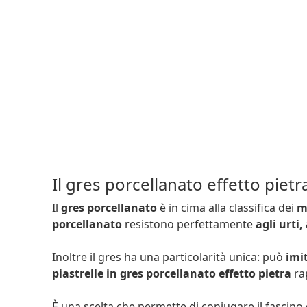
Il gres porcellanato effetto pietr
Il
gres porcellanato
è in cima alla classifica dei
m
porcellanato
resistono perfettamente
agli urti,
Inoltre il gres ha una particolarità unica: può
imi
piastrelle in gres porcellanato effetto pietra
ra
È una scelta che permette di coniugare il fascino