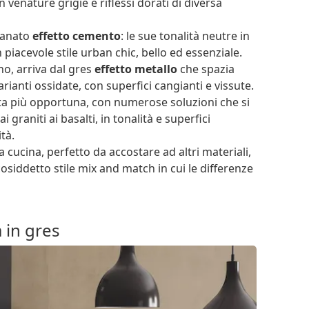
venature grigie e riflessi dorati di diversa
llanato
effetto cemento
: le sue tonalità neutre in
piacevole stile urban chic, bello ed essenziale.
o, arriva dal gres
effetto metallo
che spazia
rianti ossidate, con superfici cangianti e vissute.
lta più opportuna, con numerose soluzioni che si
 graniti ai basalti, in tonalità e superfici
tà.
 cucina, perfetto da accostare ad altri materiali,
 cosiddetto stile mix and match in cui le differenze
a in gres