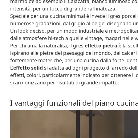
marmo c’è ad esempio il Calacatta, bianco luminoso con 
intensità, per un tocco di grande raffinatezza.
Speciale per una cucina minimal è invece il gres porce
numerose gradazioni, dal grigio al beige, disegnano un 
Un look deciso, per un mood industriale e metropolitan
dalle atmosfere hi-tech a quelle vintage, magari nelle va
Per chi ama la naturalità, il gres
effetto pietra
è la sce
ispirano alle pietre dei paesaggi del mondo, dai calcari ai
fortemente materiche, per una cucina dalla forte identi
L’
effetto solid
si adatta ad ogni progetto di arredo della
effetti, colori, particolarmente indicato per ottenere il
si armonizzano per risultati di grande impatto.
I vantaggi funzionali del piano cucin