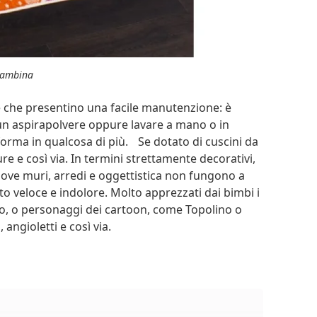
bambina
 è che presentino una facile manutenzione: è
n aspirapolvere oppure lavare a mano o in
asforma in qualcosa di più. Se dotato di cuscini da
 e così via. In termini strettamente decorativi,
 dove muri, arredi e oggettistica non fungono a
o veloce e indolore. Molto apprezzati dai bimbi i
ltro, o personaggi dei cartoon, come Topolino o
 angioletti e così via.