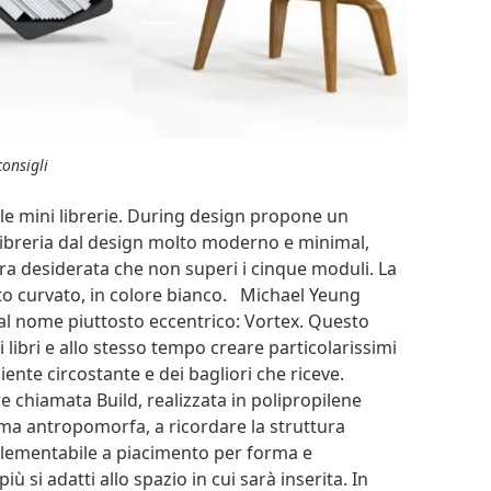
consigli
 le mini librerie. During design propone un
libreria dal design molto moderno e minimal,
ura desiderata che non superi i cinque moduli. La
ato curvato, in colore bianco. Michael Yeung
dal nome piuttosto eccentrico: Vortex. Questo
 libri e allo stesso tempo creare particolarissimi
mbiente circostante e dei bagliori che riceve.
e chiamata Build, realizzata in polipropilene
ma antropomorfa, a ricordare la struttura
mplementabile a piacimento per forma e
ù si adatti allo spazio in cui sarà inserita. In