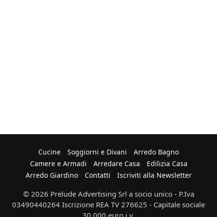
Cucine
Soggiorni e Divani
Arredo Bagno
Camere e Armadi
Arredare Casa
Edilizia Casa
Arredo Giardino
Contatti
Iscriviti alla Newsletter
© 2026 Prelude Advertising Srl a socio unico - P.Iva
03490440264 Iscrizione REA TV 276625 - Capitale sociale
30.000 euro i.v.