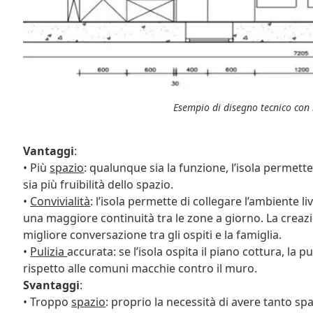
Esempio di disegno tecnico con
Vantaggi
:
• Più
spazio
: qualunque sia la funzione, l’isola permett
sia più fruibilità dello spazio.
•
Convivialità
: l’isola permette di collegare l’ambiente l
una maggiore continuità tra le zone a giorno. La cre
migliore conversazione tra gli ospiti e la famiglia.
•
Pulizia
accurata: se l’isola ospita il piano cottura, la p
rispetto alle comuni macchie contro il muro.
Svantaggi
:
• Troppo
spazio
: proprio la necessità di avere tanto s