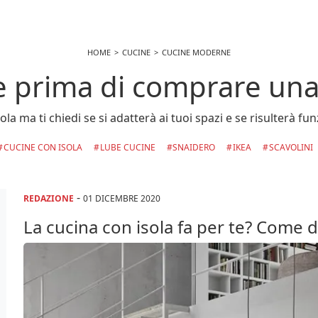
HOME
CUCINE
CUCINE MODERNE
e prima di comprare una 
la ma ti chiedi se si adatterà ai tuoi spazi e se risulterà 
CUCINE CON ISOLA
LUBE CUCINE
SNAIDERO
IKEA
SCAVOLINI
-
REDAZIONE
01 DICEMBRE 2020
La cucina con isola fa per te? Come 