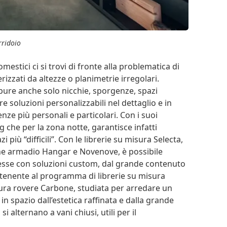
rridoio
estici ci si trovi di fronte alla problematica di
rizzati da altezze o planimetrie irregolari.
ure anche solo nicchie, sporgenze, spazi
 soluzioni personalizzabili nel dettaglio e in
nze più personali e particolari. Con i suoi
 che per la zona notte, garantisce infatti
 più “difficili”. Con le librerie su misura Selecta,
ine armadio Hangar e Novenove, è possibile
lesse con soluzioni custom, dal grande contenuto
rtenente al programma di librerie su misura
itura rovere Carbone, studiata per arredare un
n spazio dall’estetica raffinata e dalla grande
i alternano a vani chiusi, utili per il