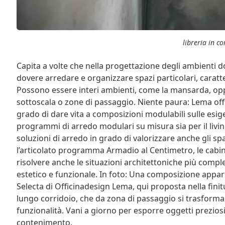
libreria in co
Capita a volte che nella progettazione degli ambienti dom
dovere arredare e organizzare spazi particolari, caratte
Possono essere interi ambienti, come la mansarda, opp
sottoscala o zone di passaggio. Niente paura: Lema offre
grado di dare vita a composizioni modulabili sulle esige
programmi di arredo modulari su misura sia per il living
soluzioni di arredo in grado di valorizzare anche gli spazi
l’articolato programma Armadio al Centimetro, le cab
risolvere anche le situazioni architettoniche più comp
estetico e funzionale. In foto: Una composizione appa
Selecta di Officinadesign Lema, qui proposta nella fin
lungo corridoio, che da zona di passaggio si trasforma i
funzionalità. Vani a giorno per esporre oggetti preziosi s
contenimento.