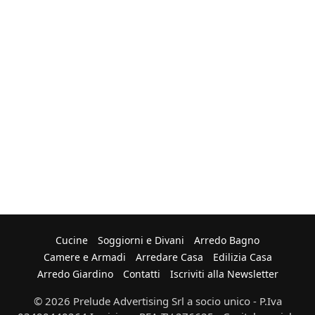
Cucine
Soggiorni e Divani
Arredo Bagno
Camere e Armadi
Arredare Casa
Edilizia Casa
Arredo Giardino
Contatti
Iscriviti alla Newsletter
© 2026 Prelude Advertising Srl a socio unico - P.Iva