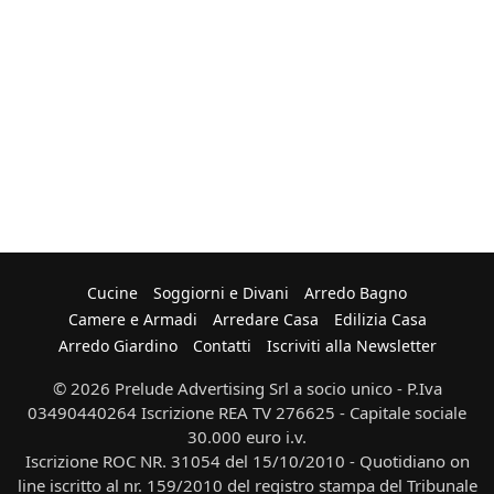
Rustiche
Shabby Chic
Cucine
Soggiorni e Divani
Arredo Bagno
Camere e Armadi
Arredare Casa
Edilizia Casa
Arredo Giardino
Contatti
Iscriviti alla Newsletter
© 2026 Prelude Advertising Srl a socio unico - P.Iva
03490440264 Iscrizione REA TV 276625 - Capitale sociale
30.000 euro i.v.
Iscrizione ROC NR. 31054 del 15/10/2010 - Quotidiano on
line iscritto al nr. 159/2010 del registro stampa del Tribunale