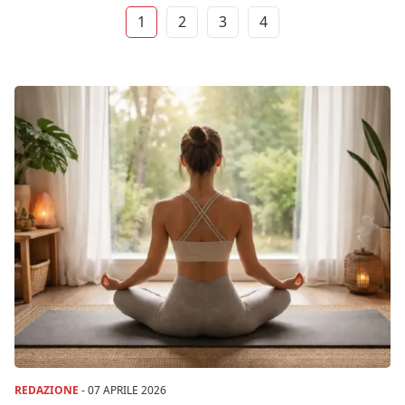
1
2
3
4
REDAZIONE
-
07 APRILE 2026