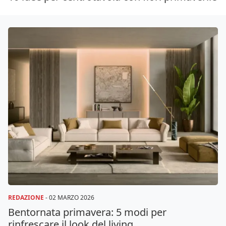
REDAZIONE
-
02 MARZO 2026
Bentornata primavera: 5 modi per
rinfrescare il look del living